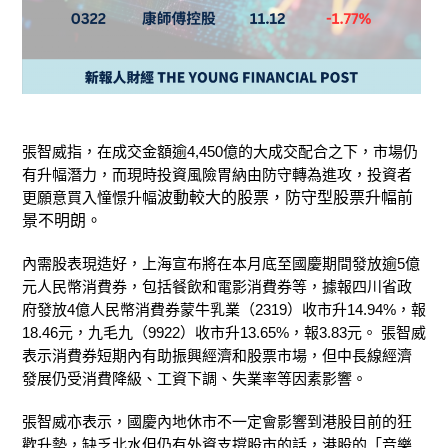
張智威指，在成交金額逾4,450億的大成交配合之下，市場仍
有升幅潛力，而現時投資風險胃納由防守轉為進攻，投資者
更願意買入憧憬升幅
波動較大的股票，防守型股票升幅前
景不明朗。
內需股表現造好，上海宣布將在本月底至國慶期間發放逾5億
元人民幣消費券，包括餐飲和電影消費券等，據報四川省政
府發放4億人民幣消費券蒙牛乳業（2319）收市升14.94%，報
18.46元，九毛九（9922）收市升13.65%，報3.83元。 張智威
表示消費券短期內有助振興經濟和股票市場，但中長線經濟
發展仍受消費降級、工資下調、失業率等因素影響。
張智威亦表示，國慶內地休市不一定會影響到港股目前的狂
歡升勢，缺乏北水但仍有外資支撐股市的話，港股的「音樂