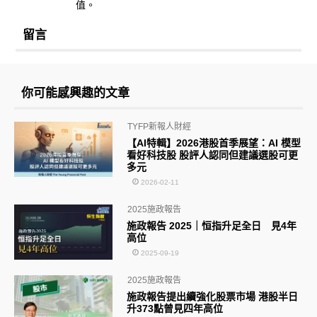
值。
留言
你可能感興趣的文章
TYFP新報人財經
【AI特輯】2026港股首季展望：AI 模型
看好科技股 股評人認同但建議選股可更
多元
2026-02-11
2025施政報告
施政報告 2025｜恒指升足全日 見4年
高位
2025-09-19
2025施政報告
施政報告提出續強化股票市場 港股半日
升373點曾見四年高位