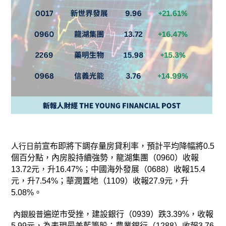
人行日
前宣布即將下調存量房貸利率，預計平均降幅將0.5
個百分點，內房股持續強勢，龍湖集團（0960）收報
13.72元，升16.47%；中
國海外發展（0688）收報15.4
元，升7.54%；華潤置地（1109）收報27.9元，升
5.08%。
內銀股普
遍逆市受挫，建設銀行（0939）跌3.39%，收報
5.99元，為表現最差藍籌股；農業銀行（1288）收報3.76