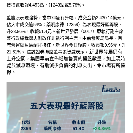
技指數收報4,453點，升243點或5.78%。
藍籌股表現強勢，當中74隻有升幅，成交金額2,430.14億元，
佔大市成交逾54%；藥明康德（2359）為表現最好藍籌股，
升23.86%，收報51.4元。新世界發展（0017）原執行副主席
兼行政總裁鄭志剛改任非執行副主席，由前發展局局長、首
席營運總監馬紹祥接任，新世界今日復牌，收市報9.96元，升
21.61%。 信誠證券聯席董事張智威表示，
新世界發展仍有
上升空間，集團早前宣佈增加售賣的樓盤數量，加上現時
處於減息環境，有助減少負債的利息支出，令市場有所憧
憬。