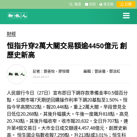
搜尋
·
封存
·
英文版
·
訂閱
財經
恒指升穿2萬大關交易額逾4450億元 創
歷史新高
記者：劉善怡、廖恒傑
編輯：曾詠儀、鄧洁紅
2024-09-27
人民銀行今日（27日）宣布即日下調存款準備金率0.5個百分
點，公開市場7天期逆回購操作利率下調20基點至1.50%。恒
指今早高開522點，報20,446點，重上2萬大關，早段曾見全
日低位20,268點，其後升幅擴大。午後一度飆升818點，高見
20,743點，其後升幅收窄，收市報20,632，全日升707點，連
升第4個交易日。大市全日成交額達4,457.48億元，創歷史新
高。 恒生國企指數收報7,299點，升213點或3.01%；恒生科