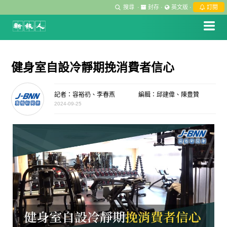
搜尋
·
封存
·
英文版
·
訂閱
健身室自設冷靜期挽消費者信心
記者：容裕礽、李春燕
編輯：邱建偉、陳豊贊
2024-09-25