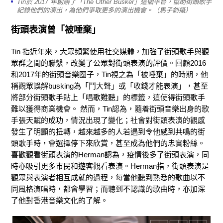
Tin於 2017 年創辦了「The Other Busker」這個平台，協助街頭歌手
紀錄他們的演出，為他們爭取更多的演出機會。（馬子釗攝）
街頭表演曾「被唾棄」
Tin 指近年來，大眾頻繁使用社交媒體，加強了街頭歌手與觀
眾群之間的聯繫，改變了公眾對街頭表演的評價。回顧2016
和2017年的街頭音樂圈子，Tin視之為「被唾棄」的時期，他
稱觀眾誤解busking為「鬥大聲」或「收錢才能表演」，甚至
將部分街頭歌手貼上「唱歌難聽」的標籤，這使得街頭歌手
難以獲得商業機會。 然而，Tin認為，隨着街頭音樂出身的歌
手張天賦的成功，情況出現了變化；社會對街頭表演的觀感
發生了明顯的扭轉，越來越多的人若遇到令他感到共鳴的街
頭歌手時，會選擇停下來欣賞，甚至成為他們的忠實粉絲。
喜歡觀看街頭表演的Herman認為，疫情後多了街頭表演，同
時亦吸引更多市民和遊客觀看表演。Herman指，街頭表演是
觀眾與表演者相互成就的過程，每當他聽到熟悉的歌曲以不
同風格演唱時，都會學習；而聽到不認識的歌曲時，亦加深
了他對香港音樂文化的了解。