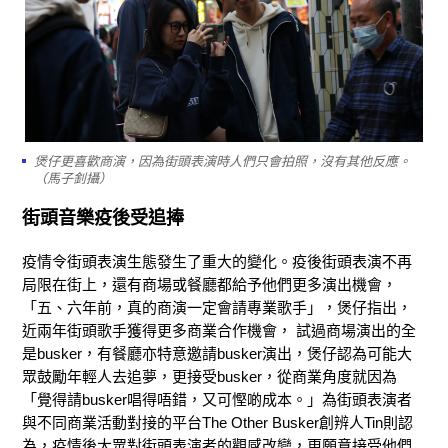
煲仔更喜歡商演，因為街頭表演時人們只會拍照，沒有其他反應。
（馬子釗攝）
街頭音樂疫後受追捧
疫情令街頭表演生態發生了重大的變化。疫後街頭表演不再
局限在街上，還有商場或餐廳都給予他們更多演出機會，
「五、六年前，真的商演一定會請專業歌手」，煲仔指出，
近兩年街頭歌手獲得更多商業合作機會， 試過商場演出的全
是busker，有餐廳亦特意邀請busker演出，煲仔認為可能大
眾鼓勵年輕人去追夢，更接受busker，從商業角度就因為
「覺得請busker唱得唔錯，又可慳啲成本。」為街頭表演者
與不同商業活動對接的平台The Other Busker創辨人Tin則認
為，疫情後大眾對街頭表演者的觀感改變，更願意接受他們