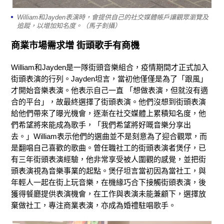
William和Jayden表演時，會提供自己的社交媒體帳戶讓觀眾瀏覽及
追蹤，以增加知名度。（馬子釗攝）
商業市場需求增 街頭歌手有商機
William和Jayden是一隊街頭音樂組合，疫情期間才正式加入
街頭表演的行列。Jayden坦言，當初他僅僅是為了「跟風」
才開始音樂表演。他表示自己一直 「想做表演，但就沒有適
合的平台」，故最終選擇了街頭表演。他們沒想到街頭表演
給他們帶來了曝光機會，逐漸在社交媒體上累積知名度，他
們希望將來能成為歌手，「我們希望將好嘅音樂分享出
去。」William表示他們的選曲並不是刻意為了迎合觀眾，而
是翻唱自己喜歡的歌曲。曾任職社工的街頭表演者煲仔，已
有三年街頭表演經驗，他非常享受被人圍觀的感覺，並把街
頭表演視為音樂事業的起點。煲仔坦言當初因為當社工，與
年輕人一起在街上玩音樂，在機緣巧合下接觸街頭表演，後
獲得餐廳提供表演機會，在工作與表演未能兼顧下，選擇放
棄做社工，專注商業表演，亦成為婚禮駐唱歌手。