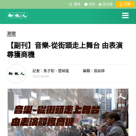
搜尋
·
封存
·
英文版
·
訂閱
港聞
【副刊】音樂-從街頭走上舞台 由表演
尋獲商機
記者：馬子釗、曾婥嵐
編輯：高詠婷
2024-04-09