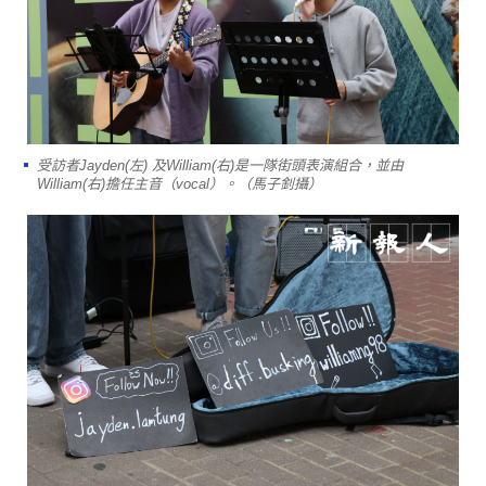
受訪者Jayden(左) 及William(右)是一隊街頭表演組合，並由
William(右)擔任主音（vocal）。（馬子釗攝）