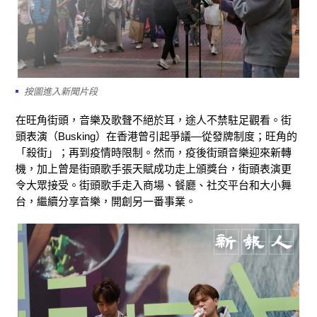
按圖進入新聞片段
在旺角街頭，音樂及歌聲不絕於耳，途人不禁駐足觀看。街
頭表演（Busking）在香港曾引起爭議—從發牌制度；旺角的
「殺街」；再到疫情時限制。然而，疫後街頭音樂迎來新轉
機，加上曾是街頭歌手張天賦成功走上頒獎台，街頭表演更
令大眾接受。街頭歌手走入商場、餐廳、社交平台和大小舞
台，繼續分享音樂，開創另一番事業。