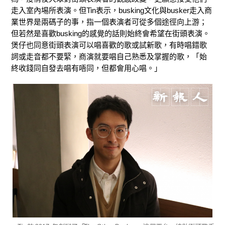
走入室內埸所表演。但Tin表示，busking文化與busker走入商
業世界是兩碼子的事，指一個表演者可從多個途徑向上游；
但若然是喜歡busking的感覺的話則始終會希望在街頭表演。
煲仔也同意街頭表演可以唱喜歡的歌或試新歌，有時唱錯歌
詞或走音都不要緊，商演就要唱自己熟悉及掌握的歌，「始
終收錢同自發去唱有唔同，但都會用心唱。」