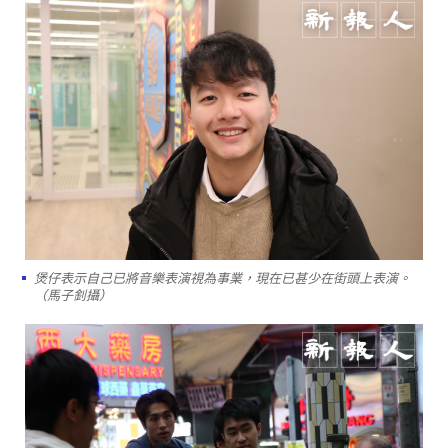
煲仔表示自己已將音樂表演視為事業，現在已甚少在街頭上表演。
（馬子釗攝）