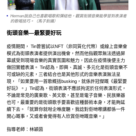
Herman說自己也喜歡唱歌和彈結他，觀賞街頭音樂能學習到表演者
的歌唱技巧。（馬子釗攝）
街頭音樂—最緊要好玩
疫情期間， Tin曾嘗試以NFT（非同質化代幣）或線上音樂會
模式為街頭表演者提供演出機會，然而他指觀眾無法透過屏
幕感受到現場音樂的真實氛圍和魅力，因此在疫情後便主力
做回實體表演。 Tin認為，即興、真誠、多元化是街頭音樂不
可或缺的元素，三者結合也是其他形式的音樂表演無法呈
現，「如果要用一首歌概括busking，就係許冠傑嘅《最緊要
好玩》。」Tin認為，街頭表演不應該拘泥於任何表演形式，
不論是常見的廣東歌、英文歌，甚至是電子音樂、民族樂器
也可，最重要的是街頭歌手要喜歡這種藝術本身，才能夠延
續下去。「就算你就咁企喺度聽，我諗對佢哋嚟講都係一件
開心嘅事，又或者會覺得有人欣賞佢哋嘅音樂。」
指導老師：林穎茵