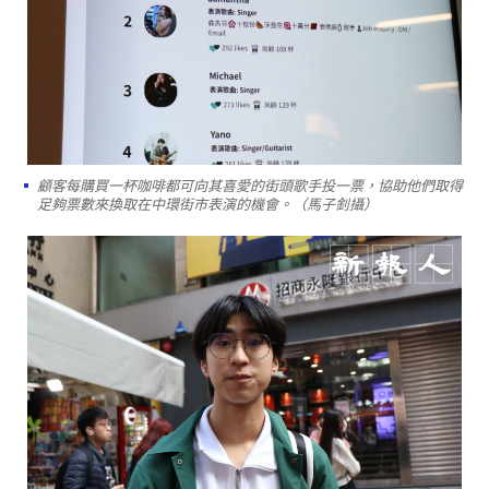
顧客每購買一杯咖啡都可向其喜愛的街頭歌手投一票，協助他們取得
足夠票數來換取在中環街市表演的機會。（馬子釗攝）