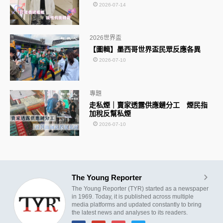
2026-07-14
2026世界盃
【圖輯】墨西哥世界盃民眾反應各異
2026-07-10
專題
走私煙｜賣家透露供應鏈分工 煙民指
加稅反幫私煙
2026-07-10
The Young Reporter
The Young Reporter (TYR) started as a newspaper
in 1969. Today, it is published across multiple
media platforms and updated constantly to bring
the latest news and analyses to its readers.