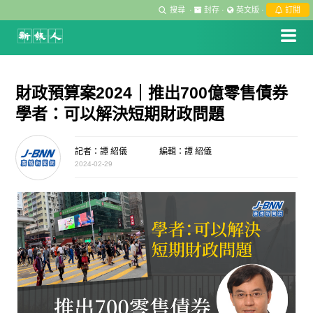
搜尋
·
封存
·
英文版
·
訂閱
財政預算案2024｜推出700億零售債券
學者：可以解決短期財政問題
記者：譚 紹儀
編輯：譚 紹儀
2024-02-29