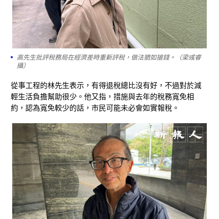
高先生批評稅務局在經濟差時重新評稅，做法猶如搶錢。（梁彧睿
攝）
從事工程的林先生表示，有得退稅總比沒有好，不過對於減
輕生活負擔幫助很少。他又指，措施與去年的稅務寬免相
約，認為寬免較少的話，市民可能未必會如實報稅。