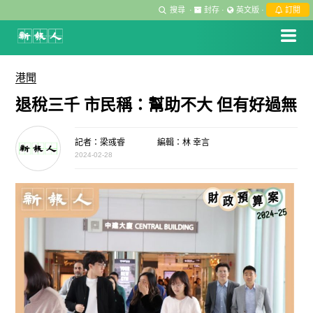
搜尋
·
封存
·
英文版
·
訂閱
港聞
退稅三千 市民稱：幫助不大 但有好過無
記者：梁彧睿
編輯：林 幸言
2024-02-28