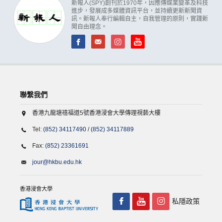
新報人(SPY)創刊於1970年，因應傳媒業變革及科技
進步，發展成多媒體資訊平台，並持續更新新聞資
訊。新報人奉行編輯自主，自我管理的原則，實踐新
聞自由理念。
聯繫我們
香港九龍塘禧福道5號香港浸會大學傳理視藝大樓
Tel:
(852) 34117490
/
(852) 34117889
Fax:
(852) 23361691
jour@hkbu.edu.hk
香港浸會大學
私隱政策