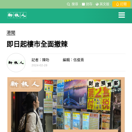
搜尋
·
封存
·
英文版
·
訂閱
港聞
即日起樓市全面撤辣
記者：陳叻
編輯：伍俊熹
2024-02-28