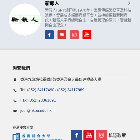
新報人
新報人(SPY)創刊於1970年，因應傳媒業變革及科技
進步，發展成多媒體資訊平台，並持續更新新聞資
訊。新報人奉行編輯自主，自我管理的原則，實踐新
聞自由理念。
聯繫我們
香港九龍塘禧福道5號香港浸會大學傳理視藝大樓
Tel:
(852) 34117490
/
(852) 34117889
Fax:
(852) 23361691
jour@hkbu.edu.hk
香港浸會大學
私隱政策