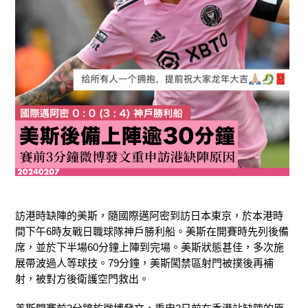
訪港時缺陣的美斯，隨國際邁阿密到訪日本東京，於本港時
間下午6時友戰日職球隊神戶勝利船。美斯在開賽時先列後備
席，並於下半場60分鐘上陣到完場。美斯狀態甚佳，多次施
展帶波過人等球技。79分鐘，美斯闖禁區射門被撲後再補
射，被對方後衛護空門救出。