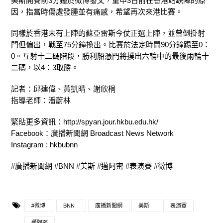
美斯開賽前3分鐘於微博發文，重申3日前在香港站缺陣的原
因，指當時傷處發腫並有痛感，希望再次來港比賽。
同樣於香港未有上陣的蘇亞雷斯今仗正選上陣，並曾倒掛射
門但偏出，戰至75分鐘換出。比賽於法定時間90分鐘踢至0：
0。互射十二碼階段，勝利船憑門將撲出六輪中的最後兩輪十
二碼，以4：3取勝。
記者：邱建偉、黃凱晴、謝欣桐
指導老師：潘蔚林
緊貼更多資訊：http://spyan.jour.hkbu.edu.hk/
Facebook：廣播新聞網 Broadcast News Network
Instagram : hkbubnn
#廣播新聞網 #BNN #美斯 #邁阿密 #表演賽 #微博
#微博
BNN
廣播新聞網
美斯
表演賽
邁阿密