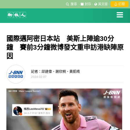
搜尋
·
封存
·
英文版
·
訂閱
國際邁阿密日本站 美斯上陣逾30分
鐘 賽前3分鐘微博發文重申訪港缺陣原
因
記者：邱建偉、謝欣桐、黃凱晴
2024-02-07