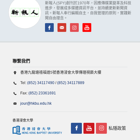
新報人(SPY)創刊於1970年，因應傳媒業變革及科技
進步，發展成多媒體資訊平台，並持續更新新聞資
訊。新報人奉行編輯自主，自我管理的原則，實踐新
聞自由理念。
聯繫我們
香港九龍塘禧福道5號香港浸會大學傳理視藝大樓
Tel:
(852) 34117490
/
(852) 34117889
Fax:
(852) 23361691
jour@hkbu.edu.hk
香港浸會大學
私隱政策