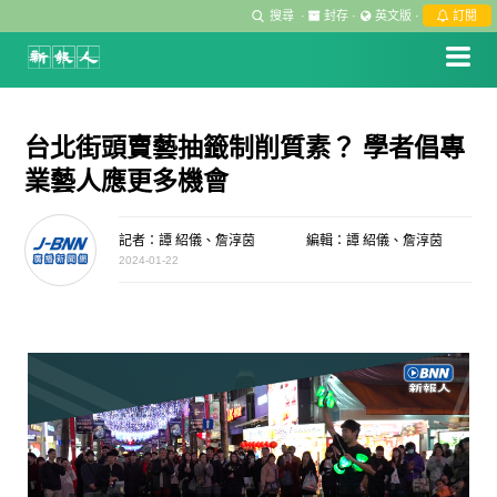
搜尋
·
封存
·
英文版
·
訂閱
台北街頭賣藝抽籤制削質素？ 學者倡專
業藝人應更多機會
記者：譚 紹儀、詹淳茵
編輯：譚 紹儀、詹淳茵
2024-01-22