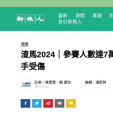
最新
港聞
專題
昔日新報人
港聞
渣馬2024｜參賽人數達7
手受傷
記者：陳豊贊、賴 嘉怡
編輯：潘蔚林
2024-01-21