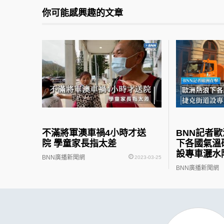
你可能感興趣的文章
不滿將軍澳車禍4小時才送
BNN記者
院 學童家長指太差
下各國氣溫
設專車灑水
BNN廣播新聞網
2023-03-25
BNN廣播新聞網