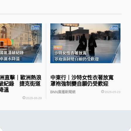
歐洲直擊｜歐洲熱浪
中東行｜沙特女性衣著放寬
破紀錄 捷克街道
罩袍強制變自願仍受歡迎
降溫
BNN廣播新聞網
2026-05-23
2026-06-29