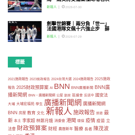
賽
新報人
2026-07-30
劍擊世錦賽｜兩分負「世一」
法國港隊女佩十六強止步 薛
雅齊：我好有信心我哋可以做
新報人
2026-07-29
到世界級嘅Team
標籤
2025施政
2021施政報告
2023施政報告
2024台灣大選
2024施政報告
BNN
2025財政預算案
BNN廣
報告
AI
BNN廣播新聞
播新聞網
國安法
區議會
BNN，廣播新聞網
公屋
劏房
反送中
廣播新聞網
廣播新聞網
大埔
大埔宏福苑
學生
新報人
施政報告
最
BNN
教育
房屋
文化
旅遊
新
港聞
疫情
李家超
疫苗
林鄭月娥
立
本土
消委會
環保
財政預算案
陳茂波
財經
醫療
法會
長者
農曆新年