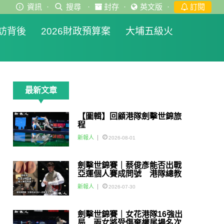
資訊
·
搜尋
·
封存
·
英文版
·
訂閱
訪背後
2026財政預算案
大埔五級火
最新文章
【圖輯】回顧港隊劍擊世錦旅
程
新報人
2026-08-01
劍擊世錦賽｜蔡俊彥能否出戰
亞運個人賽成問號 港隊總教
練：如醫生話可以一定會用佢
新報人
2026-07-30
劍擊世錦賽｜女花港隊16強出
局 兩女將受傷棄權尾場名次