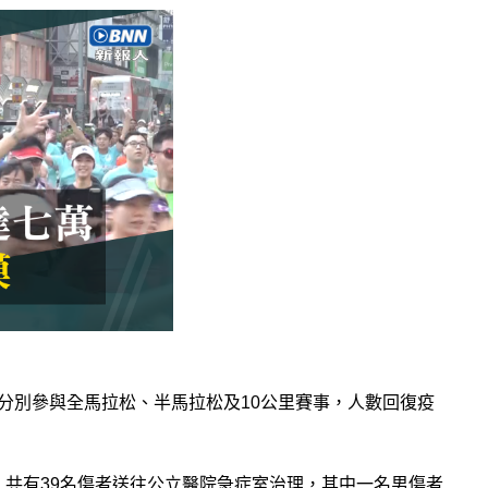
手分別參與全馬拉松、半馬拉松及10公里賽事，人數回復疫
時，共有39名傷者送往公立醫院急症室治理，其中一名男傷者