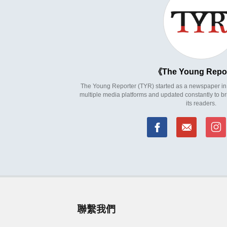
The Young Repo
The Young Reporter (TYR) started as a newspaper in 1
multiple media platforms and updated constantly to br
its readers.
聯繫我們