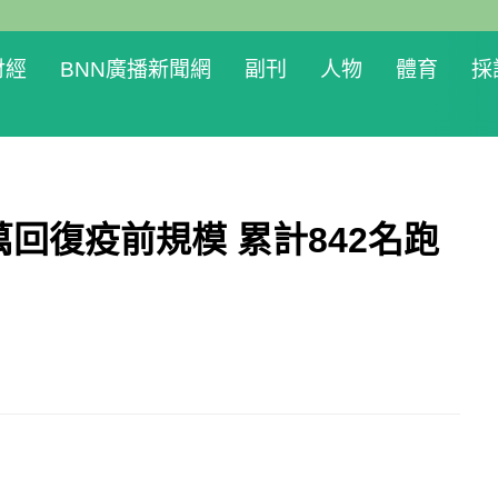
財經
BNN廣播新聞網
副刊
人物
體育
採
萬回復疫前規模 累計842名跑