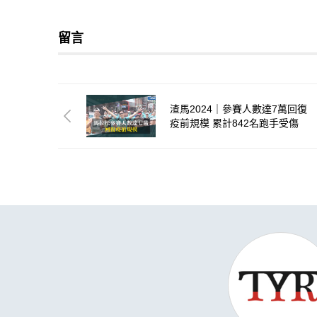
留言
渣馬2024｜參賽人數達7萬回復
疫前規模 累計842名跑手受傷