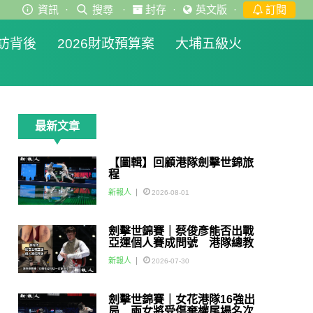
資訊
·
搜尋
·
封存
·
英文版
·
訂閱
訪背後
2026財政預算案
大埔五級火
最新文章
【圖輯】回顧港隊劍擊世錦旅
程
新報人
2026-08-01
劍擊世錦賽｜蔡俊彥能否出戰
亞運個人賽成問號 港隊總教
練：如醫生話可以一定會用佢
新報人
2026-07-30
劍擊世錦賽｜女花港隊16強出
局 兩女將受傷棄權尾場名次