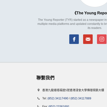
The Young Repo
The Young Reporter (TYR) started as a newspaper in 1
multiple media platforms and updated constantly to br
its readers.
聯繫我們
香港九龍塘禧福道5號香港浸會大學傳理視藝大樓
Tel:
(852) 34117490
/
(852) 34117889
Fax:
(852) 23361691