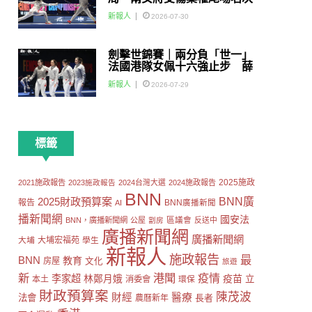
賽
新報人
2026-07-30
劍擊世錦賽｜兩分負「世一」
法國港隊女佩十六強止步 薛
雅齊：我好有信心我哋可以做
新報人
2026-07-29
到世界級嘅Team
標籤
2025施政
2021施政報告
2023施政報告
2024台灣大選
2024施政報告
BNN
2025財政預算案
BNN廣
報告
AI
BNN廣播新聞
播新聞網
國安法
區議會
BNN，廣播新聞網
公屋
劏房
反送中
廣播新聞網
廣播新聞網
大埔
大埔宏福苑
學生
新報人
施政報告
最
BNN
教育
房屋
文化
旅遊
新
港聞
疫情
李家超
疫苗
林鄭月娥
立
本土
消委會
環保
財政預算案
陳茂波
財經
醫療
法會
長者
農曆新年