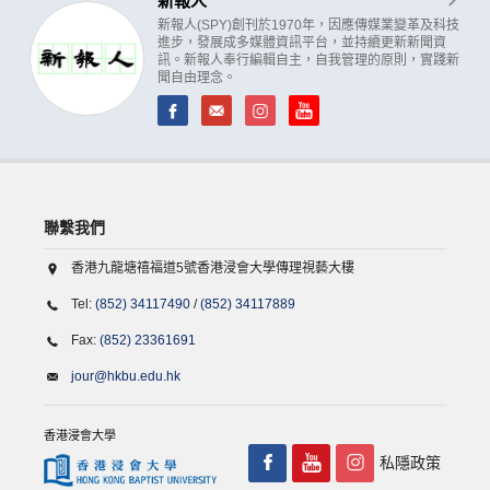
新報人
新報人(SPY)創刊於1970年，因應傳媒業變革及科技
進步，發展成多媒體資訊平台，並持續更新新聞資
訊。新報人奉行編輯自主，自我管理的原則，實踐新
聞自由理念。
聯繫我們
香港九龍塘禧福道5號香港浸會大學傳理視藝大樓
Tel:
(852) 34117490
/
(852) 34117889
Fax:
(852) 23361691
jour@hkbu.edu.hk
香港浸會大學
私隱政策