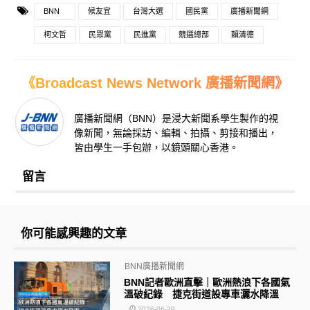
BNN
候友宜
台灣大選
國民黨
廣播新聞網
柯文哲
民眾黨
民進黨
競選總部
賴清德
《Broadcast News Network 廣播新聞網》
廣播新聞網（BNN）是浸大新聞系學生製作的視
像新聞，無論採訪、編輯、拍攝、剪接和播出，
皆由學生一手包辦，以鏡頭關心香港。
留言
你可能感興趣的文章
BNN廣播新聞網
BNN記者歐洲直擊｜歐洲熱浪下各國氣
溫破紀錄 捷克街道設專車灑水降溫
2026-06-29