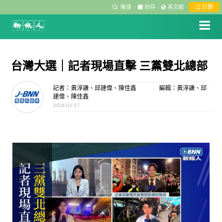
搜尋
·
封存
·
英文版
·
訂閱
台灣大選｜記者現場直擊 三黨雙北總部
記者：黃淳謙、邱建偉、陳佳鑫
編輯：黃淳謙、邱
建偉、陳佳鑫
2024-01-17