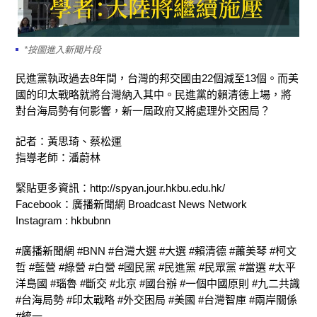
*按圖進入新聞片段
民進黨執政過去8年間，台灣的邦交國由22個減至13個。而美
國的印太戰略就將台灣納入其中。民進黨的賴清德上場，將
對台海局勢有何影響，新一屆政府又將處理外交困局？
記者：黃思琦、蔡松運
指導老師：潘蔚林
緊貼更多資訊：http://spyan.jour.hkbu.edu.hk/
Facebook：廣播新聞網 Broadcast News Network
Instagram : hkbubnn
#廣播新聞網 #BNN #台灣大選 #大選 #賴清德 #蕭美琴 #柯文
哲 #藍營 #綠營 #白營 #國民黨 #民進黨 #民眾黨 #當選 #太平
洋島國 #瑙魯 #斷交 #北京 #國台辦 #一個中國原則 #九二共識
#台海局勢 #印太戰略 #外交困局 #美國 #台灣智庫 #兩岸關係
#統一