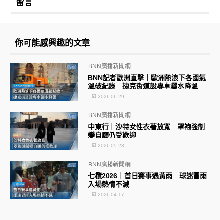
留言
你可能感興趣的文章
BNN廣播新聞網
BNN記者歐洲直擊｜歐洲熱浪下各國氣
溫破紀錄 捷克街道設專車灑水降溫
2026-06-29
BNN廣播新聞網
中東行｜沙特女性衣著放寬 罩袍強制
變自願仍受歡迎
2026-05-23
BNN廣播新聞網
七欖2026｜首日賽事遇黃雨 球迷冒雨
入場熱情不減
2026-04-17