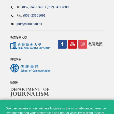
Tel:
(852) 34117490
/
(852) 34117889
Fax:
(852) 23361691
jour@hkbu.edu.hk
香港浸會大學
私隱政策
傳理學院
新聞系
We use cookies on our website to give you the most relevant experience
by remembering your preferences and repeat visits. By clicking “Accept