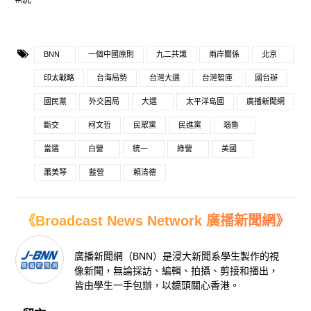
BNN
一個中國原則
九二共識
兩岸關係
北京
印太戰略
台海局勢
台灣大選
台灣智庫
國台辦
國民黨
外交困局
大選
太平洋島國
廣播新聞網
斷交
柯文哲
民眾黨
民進黨
瑙魯
當選
白營
統一
綠營
美國
蕭美琴
藍營
賴清德
《Broadcast News Network 廣播新聞網》
廣播新聞網（BNN）是浸大新聞系學生製作的視
像新聞，無論採訪、編輯、拍攝、剪接和播出，
皆由學生一手包辦，以鏡頭關心香港。