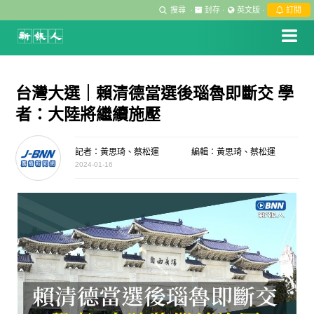
搜尋
·
封存
·
英文版
·
訂閱
台灣大選｜賴清德當選後瑙魯即斷交 學
者：大陸將繼續施壓
記者：黃思琦、蔡松運
編輯：黃思琦、蔡松運
2024-01-16