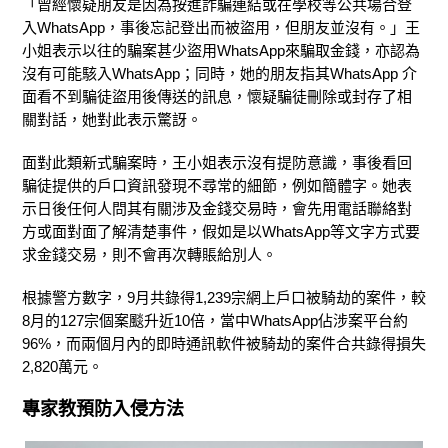
「曾經懷疑朋友是因為按進詐騙連結或在學校等公共場合登
入WhatsApp，事後忘記登出而被盜用，但朋友並沒有。」王
小姐表示以往的騙案甚少盜用WhatsApp來騙取金錢，亦認為
沒有可能駭入WhatsApp；同時，她的朋友指其WhatsApp 介
面看不到騙徒盜用後傳送的訊息，懷疑騙徒刪除或封存了相
關對話，她對此表示驚訝。
面對此類新式騙案時，王小姐表示沒有提防意識，事後看回
騙徒提供的戶口資訊發現不尋常的細節，例如簡體字。她表
示日後任何人問其有關涉及金錢交易時，會先用電話聯絡對
方或面對面了解清楚事件，假如是以WhatsApp等文字方式要
求金錢交易，則不會再次轉賬給別人。
根據警方數字，9月共錄得1,239宗網上戶口被騎劫的案件，較
8月的127宗個案颷升近10倍，當中WhatsApp佔涉案平台約
96%，而兩個月內的即時通訊軟件被騎劫的案件合共錄得損失
2,820萬元。
專家教預防入侵方法