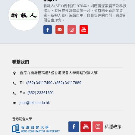
新報人(SPY)創刊於1970年，因應傳媒業變革及科技
進步，發展成多媒體資訊平台，並持續更新新聞資
訊。新報人奉行編輯自主，自我管理的原則，實踐新
聞自由理念。
聯繫我們
香港九龍塘禧福道5號香港浸會大學傳理視藝大樓
Tel:
(852) 34117490
/
(852) 34117889
Fax:
(852) 23361691
jour@hkbu.edu.hk
香港浸會大學
私隱政策