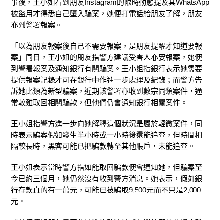
事後，王小姐看到朋友Instagram的限時動態提及其WhatsApp
被盜用才得悉自己墮入騙案，她便打電話給朋友了解，朋友
亦到警署報案。
「以為朋友報案後自己不需要報案，是朋友提醒才知道要報
案」同日，王小姐的朋友指警方建議受害人亦要報案，她便
到警署報案及通知銀行有關騙案。王小姐指銀行表示她需要
提供報案記錄才可在銀行中作進一步處理及紀錄；而警方告
訴她此類為新型騙案，近期該警署亦收到數宗同類案件，通
常較難取回相關騙款，但他們仍會通知銀行相關案件。
王小姐指警方進一步向她解釋這個狀況是屬於輕微案件，同
時表示騙案假如發生半小時或一小時後還能追查，但時間相
隔較長時，黑客可能已把騙款轉至其他脹戶，未能追查。
王小姐表示當時警方指如能取回騙款便會通知她，但騙案至
今已約三個月，她仍然沒有收到警方消息。她表示，假如銀
行存款真的有一萬元，可能已被騙取9,500元而不只是2,000
元。