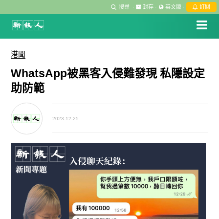
搜尋
·
封存
·
英文版
·
訂閱
港聞
WhatsApp被黑客入侵難發現 私隱設定
助防範
2023-12-25