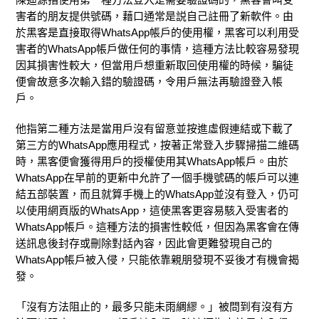
害者的朋友提供號碼，藉口通常是説自己註冊了新軟件。由
於黑客是直接取得WhatsApp帳戶的使用權，黑客可以利用受
害者的WhatsApp帳戶做任何的事情，這種方法比較容易發現
因其損害性較大，但當用戶想重新取回使用權的時候，騙徒
便會故意多次輸入錯的驗證碼，令用戶無法再驗證登入帳
戶。
他指第二種方法是當用戶沒有留意並按進虛假連結或下載了
第三方的WhatsApp應用程式，按著正常登入步驟掃描二維碼
時，黑客便會獲得用戶的授權使用其WhatsApp帳戶。由於
WhatsApp在早前的更新中允許了一個手機號碼的帳戶可以連
結五部裝置，而且就算手機上的WhatsApp並沒有登入，仍可
以使用網頁版的WhatsApp，這使黑客更容易駭入受害者的
WhatsApp帳戶。這種方法的損害性較低，但因為黑客會在傳
送訊息後封存或刪除對話內容，因此會更難發現自己的
WhatsApp帳戶被入侵，只能依靠親朋發現不妥後才有機會揭
發。
「沒有方法阻止的，最多只能未雨綢繆。」被問到有沒有方