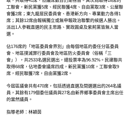
取，共取得41席，但議席數目仍是榜首。其次為取得18席的
工聯會，新民黨獲5席、經民聯獲4席、自由黨取3席、
公屋聯
會獲2席；東九龍居民委員會、香港新方向、專業動力各得1
席；其餘12席由報稱獨立或無申報政治聯繫的候選人勝出。
派出1人參戰直選的民主思路、實政圓桌及紫荊黨皆無人當
選。
佔176席的「地區委員會界別」由
每個地區的委任分區委員
會、地區撲滅罪行委員會及地區防火委員會（俗稱「三
會」），共2533名選民選出，總投票率為96.92%。
民建聯共
取得68席，佔地委會議席四成，新民黨獲10席，工聯會取9
席，經民聯獲7席，自由黨獲2席。
今屆區議會共有470席，包括透過直選及間選選出的264名議
員，其餘有179個委任議員與27名由新界鄉事委員會主席出任
的當然議員。
​​​指導老師：林穎茵