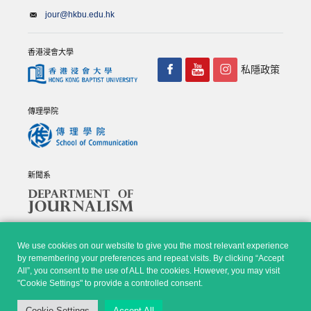
jour@hkbu.edu.hk
香港浸會大學
私隱政策
傳理學院
新聞系
We use cookies on our website to give you the most relevant experience
by remembering your preferences and repeat visits. By clicking “Accept
All”, you consent to the use of ALL the cookies. However, you may visit
© Copyright 2026 - 香港浸會大學傳理學院, 新聞系 |
Privacy
"Cookie Settings" to provide a controlled consent.
Policy
|
Disclaimer
| All rights reserved.
Cookie Settings
Accept All