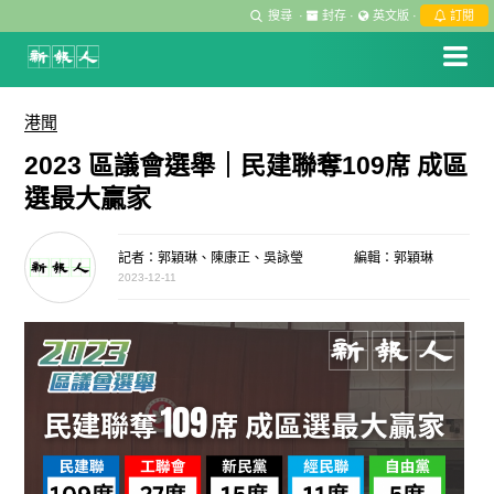
搜尋
·
封存
·
英文版
·
訂閱
港聞
2023 區議會選舉｜民建聯奪109席 成區
選最大贏家
記者：郭穎琳、陳康正、吳詠瑩
編輯：郭穎琳
2023-12-11