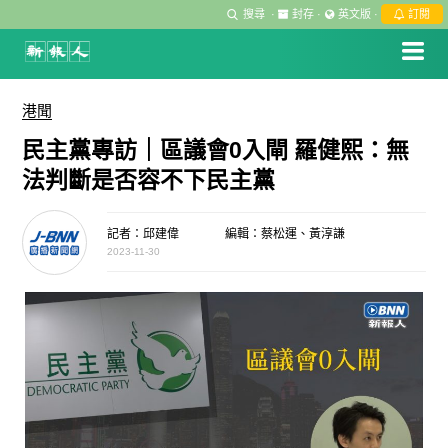
搜尋
·
封存
·
英文版
·
訂閱
港聞
民主黨專訪｜區議會0入閘 羅健熙：無
法判斷是否容不下民主黨
記者：邱建偉
編輯：蔡松運、黃淳謙
2023-11-30