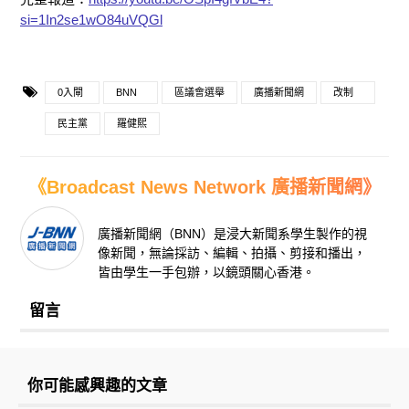
si=1In2se1wO84uVQGl
0入閘
BNN
區議會選舉
廣播新聞網
改制
民主黨
羅健熙
《Broadcast News Network 廣播新聞網》
廣播新聞網（BNN）是浸大新聞系學生製作的視
像新聞，無論採訪、編輯、拍攝、剪接和播出，
皆由學生一手包辦，以鏡頭關心香港。
留言
你可能感興趣的文章