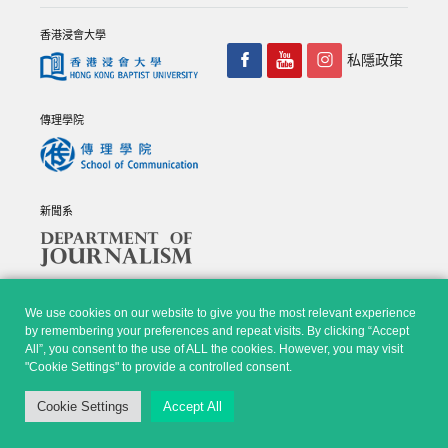
香港浸會大學
私隱政策
傳理學院
新聞系
We use cookies on our website to give you the most relevant experience
by remembering your preferences and repeat visits. By clicking “Accept
All”, you consent to the use of ALL the cookies. However, you may visit
© Copyright 2026 - 香港浸會大學傳理學院, 新聞系 |
Privacy
"Cookie Settings" to provide a controlled consent.
Policy
|
Disclaimer
| All rights reserved.
Cookie Settings
Accept All