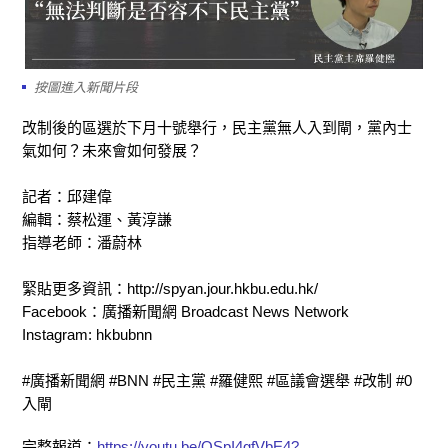
按圖進入新聞片段
改制後的區選於下月十號舉行，民主黨無人入到閘，黨內士
氣如何？未來會如何發展？
記者：邱建偉
編輯：蔡松運、黃淳謙
指導老師：潘蔚林
緊貼更多資訊：http://spyan.jour.hkbu.edu.hk/
Facebook：廣播新聞網 Broadcast News Network
Instagram: hkbubnn
#廣播新聞網 #BNN #民主黨 #羅健熙 #區議會選舉 #改制 #0
入閘
完整報道：
https://youtu.be/OSpI4gfVbE4?