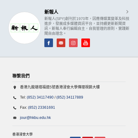
新報人
新報人(SPY)創刊於1970年，因應傳媒業變革及科技
進步，發展成多媒體資訊平台，並持續更新新聞資
訊。新報人奉行編輯自主，自我管理的原則，實踐新
聞自由理念。
聯繫我們
香港九龍塘禧福道5號香港浸會大學傳理視藝大樓
Tel:
(852) 34117490
/
(852) 34117889
Fax:
(852) 23361691
jour@hkbu.edu.hk
香港浸會大學