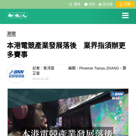
搜尋
·
封存
·
英文版
·
訂閱
港聞
本港電競產業發展落後 業界指須辦更
多賽事
記者：詹淳茵
編輯：Phoenie Tianyu ZHANG、鄭
芷棠
2023-11-29