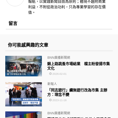
報紙，以實踐新聞自由為原則；體現不趨附商業
利益，不附從政治功利，只為專業學習的存在價
值。
留言
你可能感興趣的文章
BNN廣播新聞網
錦上路跳蚤市場結業 檔主盼發揚市集
文化
2026-02-01
新報人
「同志遊行」續無遊行改為市集 主辦
方：理念不變
2023-11-18
BNN廣播新聞網