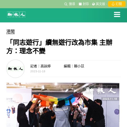
搜尋
·
封存
·
英文版
·
訂閱
港聞
「同志遊行」續無遊行改為市集 主辦
方：理念不變
記者：高詠婷
編輯：賴小苡
2023-11-18