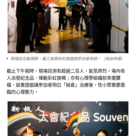
現場設互動環節，義工高舉彩虹旗邀請參加者穿過。（高詠婷攝）
截止下午兩時，現場目測有超過二百人，氣氛熱烈。場內有
人派發紀念品、揮動彩虹旗幟；亦有心理學組織前來擺攤
檔，設置遊戲讓參加者明白「拗直」治療後，性小眾需要面
臨的心理壓力。