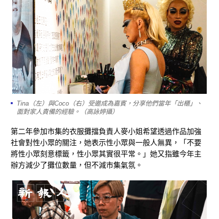
Tina（左）與Coco（右）受邀成為嘉賓，分享他們當年「出櫃」、
面對家人責備的經驗。（高詠婷攝）
第二年參加市集的衣服攤擋負責人麥小姐希望透過作品加強
社會對性小眾的關注，她表示性小眾與一般人無異，「不要
將性小眾刻意標籤，性小眾其實很平常。」她又指雖今年主
辦方減少了攤位數量，但不減市集氣氛。