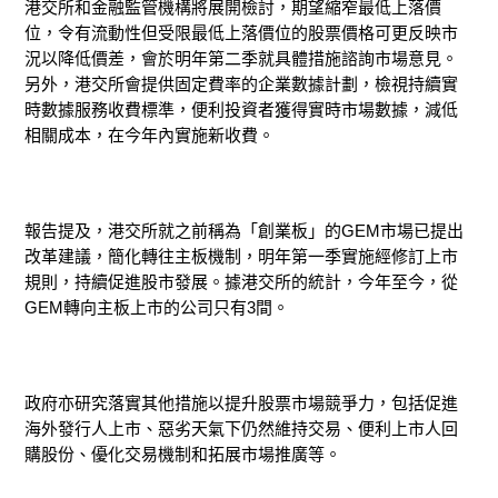
港交所和金融監管機構將展開檢討，期望縮窄最低上落價
位，令有流動性但受限最低上落價位的股票價格可更反映市
況以降低價差，會於明年第二季就具體措施諮詢市場意見。
另外，港交所會提供固定費率的企業數據計劃，檢視持續實
時數據服務收費標準，便利投資者獲得實時市場數據，減低
相關成本，在今年內實施新收費。
報告提及，港交所就之前稱為「創業板」的GEM市場已提出
改革建議，
簡化轉往主板機制，明年第一季實施經修訂上市
規則，持續促進股市發展。
據港交所的統計，今年至今，從
GEM轉向主板上市的公司只有3間。
政府亦研究落實其他措施以提升股票市場競爭力，包括促進
海外發行人上市、惡劣天氣下仍然維持交易、便利上市人回
購股份、優化交易機制和拓展市場推廣等。