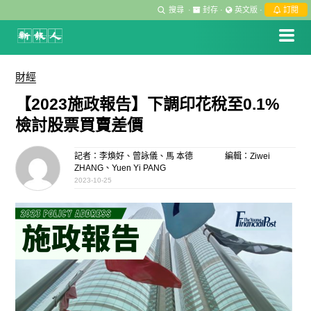
搜尋
·
封存
·
英文版
·
訂閱
財經
【2023施政報告】下調印花稅至0.1%
檢討股票買賣差價
記者：李煥好、曾詠儀、馬 本德
編輯：Ziwei
ZHANG、Yuen Yi PANG
2023-10-25