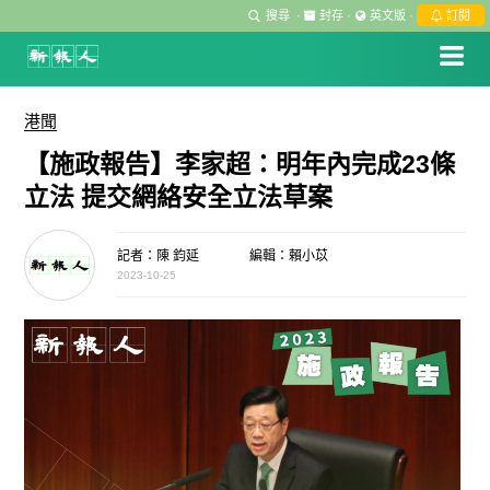
搜尋
·
封存
·
英文版
·
訂閱
港聞
【施政報告】李家超：明年內完成23條
立法 提交網絡安全立法草案
記者：陳 鈞延
編輯：賴小苡
2023-10-25