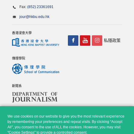
Fax:
(852) 23361691
jour@hkbu.edu.hk
香港浸會大學
私隱政策
傳理學院
新聞系
We use cookies on our website to give you the most relevant experience
by remembering your preferences and repeat visits. By clicking “Accept
All”, you consent to the use of ALL the cookies. However, you may visit
© Copyright 2026 - 香港浸會大學傳理學院, 新聞系 |
Privacy
"Cookie Settings" to provide a controlled consent.