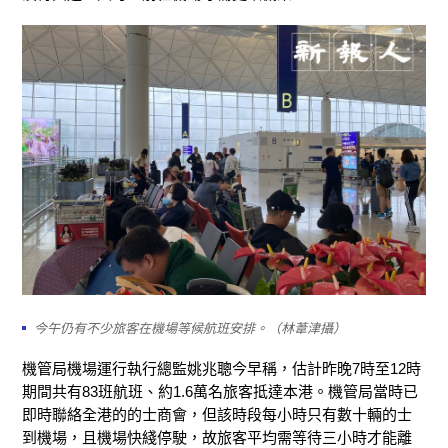
今午仍有不少旅客在機場等候航班安排。（林葦津攝）
機管局機場運行執行總監姚兆聰今早稱，
估計昨晚
7
時至
12
時
期間共有
83
班航班、約
1.6萬
名旅客抵達本港。機管局當時已
即時聯絡全港的的士商會，但該時段每小時只有數十輛的士
到機場，且機場快綫停駛，故旅客平均需等待三小時才能離