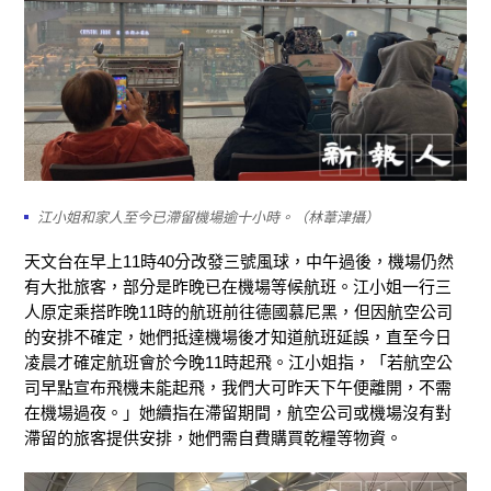
江小姐和家人至今已滯留機場逾十小時。（林葦津攝）
天文台在早上11時40分改發
三號
風球，中午過後，機場仍然
有大批旅客，部分是昨晚已在機場等候航班。
江小姐
一行三
人
原
定
乘搭昨晚
11
時的
航班
前往德國慕尼黑
，
但
因
航空公
司
的安排不確定，她們抵達機場後才知道
航班
延誤，直
至
今日
凌晨才確定
航班
會於今晚
11
時
起飛。江小姐指，
「若
航空公
司早點宣布飛機未能起飛
，
我
們大可昨天下午便離開
，不需
在機場
過夜
。
」
她續指
在滯留期間，
航空公司
或機場
沒有對
滯留的旅客
提供
安排
，
她們
需自費購買乾糧等物資
。