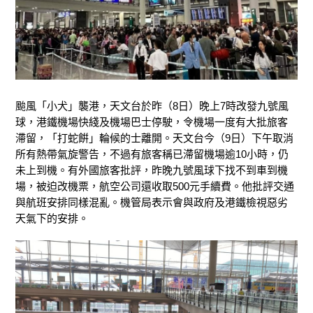
颱風
「
小犬
」
襲
港，天文台於
昨
（8日）
晚上
7
時改發
九
號
風
球
，港鐵機場快綫
及機場巴士
停駛
，
令
機場一度有大批旅客
滯留，「打蛇餠」輪
候
的
士
離開
。
天文台
今
（9日）
下午取消
所有熱帶氣旋警告
，
不過有旅客
稱已
滯留
機場
逾10小時
，仍
未上到機。
有外國旅客批評
，
昨晚
九號
風球
下找不到
車到機
場，被迫改機票，
航空公司還收取500元手續費。他
批評
交通
與
航班安排
同樣
混亂
。
機管局
表
示
會
與政府
及港鐵檢視惡劣
天氣下的安排。