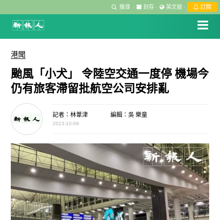
搜尋
·
封存
·
英文版
·
訂閱
港聞
颱風「小犬」 令陸空交通一度停 機場今
仍有旅客滯留批航空公司安排亂
記者：林葦津
編輯：吳 樂童
2023-10-09