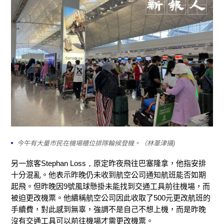
今午有大量市民在機場櫃位排隊輪候登機。（林葦津攝)
另一
旅客
Stephan Loss
，
原定昨夜飛往巴塞隆拿
，他
指
安排
十分混亂。
他
表示
昨晚
仍未收到航空公司
通知
航班能否如期
起飛
。但
昨
晚
因
9
號風球懸掛
未能
找到交通工具
前往
機場
，
而
被迫
更
改機票
。
他續稱
航空公司
因此
收取了
500元
更改航班的
手續費
，
對此感到無辜，
強調
不
是
自己
不想上機，而是
昨晚
沒有交通工具可以
前往
機場才需
更
改機票。