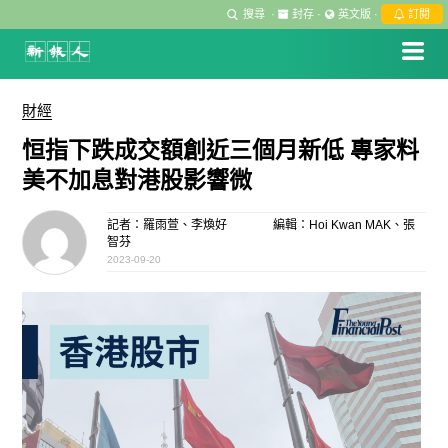
搜尋
·
封存
·
英文版
·
訂閱
財經
恒指下跌成交額創近三個月新低 專家料
美不加息對港股影響微
記者：羅雨萱、李煥好
編輯：Hoi Kwan MAK、張
智芬
2023-09-20