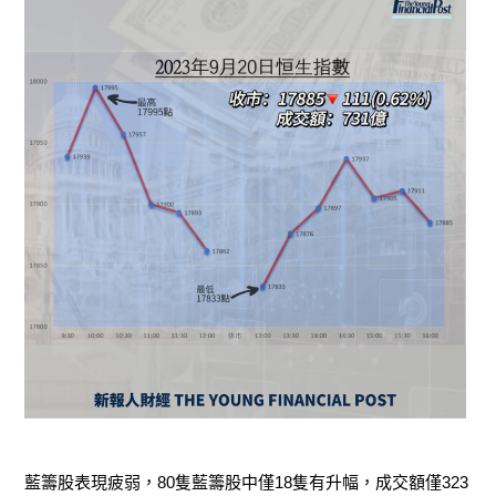
藍籌股表現疲弱，80隻藍籌股中僅18隻有升幅，成交額僅323