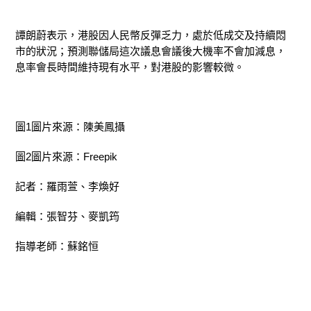
譚朗蔚表示，港股因人民幣反彈乏力，處於低成交及持續悶
市的狀況；預測聯儲局這次議息會議後大機率不會加減息，
息率會長時間維持現有水平，對港股的影響較微。
圖1圖片來源：陳美鳳攝
圖2圖片來源：Freepik
記者：羅雨萱、李煥好
編輯：張智芬、麥凱筠
指導老師：蘇銘恒