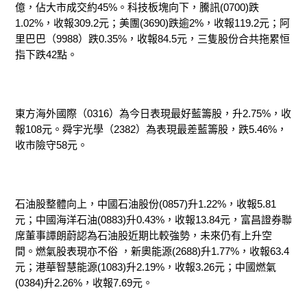
億，佔大市成交約45%。科技板塊向下，騰訊(0700)跌
1.02%，收報309.2元；美團(3690)跌逾2%，收報119.2元；阿
里巴巴（9988）跌0.35%，收報84.5元，三隻股份合共拖累恒
指下跌42點。
東方海外國際（0316）為今日表現最好藍籌股，升2.75%，收
報108元。舜宇光學（2382）為表現最差藍籌股，跌5.46%，
收市險守58元。
石油股整體向上，中國石油股份(0857)升1.22%，收報5.81
元；中國海洋石油(0883)升0.43%，收報13.84元，富昌證券聯
席董事譚朗蔚認為石油股近期比較強勢，未來仍有上升空
間。燃氣股表現亦不俗 ，新奧能源(2688)升1.77%，收報63.4
元；港華智慧能源(1083)升2.19%，收報3.26元；中國燃氣
(0384)升2.26%，收報7.69元。