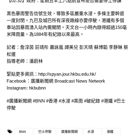
【02:32】政府：星期五早上六點前宣布是否需要停工停課
黑色暴雨警告信號生效，導致多區嚴重水浸。多條主要幹道
一度封閉。九巴及城巴所有深夜路線亦要停駛，港鐵有多個
車站因暴雨湧入站內需關閉。天文台一小時內錄得超過150毫
米降雨量，為1884年有紀錄以來最高。
記者：詹淳茵 莊靖彤 蕭詠嵐 譚美兒 彭天晴 蘇博韜 李靜琳 蔡
松運
指導老師：潘蔚林
緊貼更多資訊：http://spyan.jour.hkbu.edu.hk/
Facebook：廣播新聞網 Broadcast News Network
Instagram: hkbubnn
#廣播新聞網 #BNN #香港 #水浸 #黑雨 #破紀錄 #港鐵 #巴士
停駛
BNN
巴士停駛
廣播新聞網
水浸
港鐵