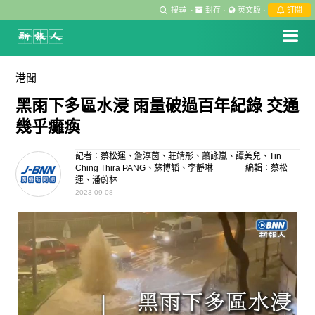
搜尋
·
封存
·
英文版
·
訂閱
港聞
黑雨下多區水浸 雨量破過百年紀錄 交通
幾乎癱瘓
記者：蔡松運、詹淳茵、莊靖彤、蕭詠嵐、譚美兒、Tin
Ching Thira PANG、蘇博韜、李靜琳
編輯：蔡松
運、潘蔚林
2023-09-08