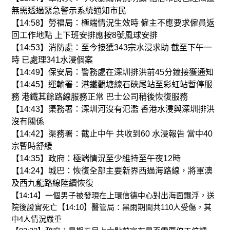
無需透過緊急警示系統通知市民
【14:58】勞福局：極端情況生效時 僱主不應要求僱員返
回工作地點 上下班安排應按8號風球安排
【14:53】消防處：至今接獲343宗水浸求助 截至下午一
時 已處理341水浸個案
【14:49】保安局：警務處在深圳排洪前45分鐘接獲通知
【14:45】運輸署：港鐵觀塘線石硤尾站至彩虹站暫停服
務 港鐵其餘路線服務正常 巴士公司稍後恢復服務
【14:43】渠務署：深圳河沒有氾濫 香港水浸與深圳排洪
沒有關係
【14:42】渠務署：截止中午 共收到60 水浸報告 當中40
宗暫時舒緩
【14:35】政府：極端情況至少維持至午夜12時
【14:24】城巴：恢復全部主要新界西過海路線，將軍澳
及西九龍路線陸續恢復
【14:14】一個男子被發現在上環信德中心對出海面飄浮，送
院後證實死亡【14:10】醫管局：黑雨期間共110人受傷，其
中4人情況嚴重