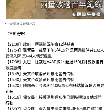
*按圖進入新聞片段
【不斷更新】
【21:39】政府：極端情況午夜12時結束
【17:54】醫管局：截至下午5時15分 黑雨懸掛時共132人
受傷入院 其中4人情況嚴重
【17:38】九巴：除龍運A43P線外 超過160條路線恢復有
限度服務
【16:45】天文台取消黃色暴雨警告信號
【15:40】天文台改發黃色暴雨警告信號
【15:20】陳國基：今晚9至10時再公布極端情況是否需要
延長
【15:16】保安局：接獲深圳通知後已即時通知其他部門
行動
【15:07】卓永興：今次暴雨情況明顯 相信市民已經知道