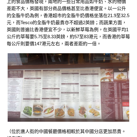
上的食品價格發現，兩地的一些日常用品如牛奶、水的物價
差距不大，英國有部分商品價格甚至比香港便宜。以一公升
的全脂牛奶為例，香港超市的全脂牛奶價格坐落在21.9至32.5
元，而Tesco的全脂牛奶最貴亦不超過2英鎊；而蔬果方面，
英國則普遍比香港便宜不少，以新鮮草莓為例，在英國平均1
公斤的草莓要5.75至8.33英鎊，約57至83港元，而香港的草莓
每公斤則要價147港元左右，兩者差距約一倍。
（位於唐人街的中國餐廳價格相較於其中國分店更加昂貴。