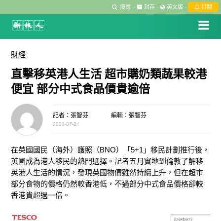
搜尋
·
封存
·
英文版
·
訂閱
財經
直擊移英港人生活 超市購奶類蔬果較港
便宜 部分中式食品價貴逾倍
記者：張智芬
編輯：張智芬
2023-07-24
在英國國民（海外）護照（BNO）「5+1」移民計劃推行後，
英國成為港人移民的熱門選擇。記者五月實地到倫敦了解移
英港人生活的情況，發現英國物價雖然持續上升，但在超市
部分食物的價格仍然較香港低，不過部分中式食品價格卻較
香港貴超過一倍。