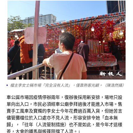
檔主李女士稱市場「完全沒有人流」，僅靠熟客光顧。（陳浩然攝）
車公誕市場因疫情停辦兩年，復辦後採用新安排，場地只設
單向出入口，市民必須經車公廟參拜過後才能進入市場。售
賣手工風車及寶燭的李女士今年花費過百萬入貨，但她苦言
儘管攤檔位於入口處亦不見人流，形容安排令她「血本無
歸」，「往年（人流管制措施）也不是如此，是今年才這樣
差，大會的鐵馬與帳篷阻擋了人流。」