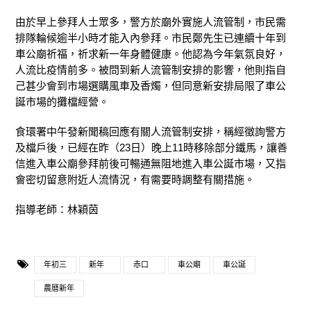
由於早上參拜人士眾多，警方於廟外實施人流管制，市民需
排隊輪候逾半小時才能入內參拜。市民鄭先生已連續十年到
車公廟祈福，祈求新⼀年身體健康。他認為今年氣氛良好，
人流比疫情前多。被問到新人流管制安排的影響，他則指自
己甚少會到市場選購風車及香燭，但同意新安排局限了車公
誕市場的攤檔經營。
食環署中午發新聞稿回應有關人流管制安排，稱經徵詢警方
及檔戶後，已經在昨（23日）晚上11時移除部分鐵馬，讓善
信進入車公廟參拜前後可暢通無阻地進入車公誕市場，又指
會密切留意附近人流情況，有需要時調整有關措施。
指導老師：林穎茵
年初三
新年
赤口
車公廟
車公誕
農曆新年