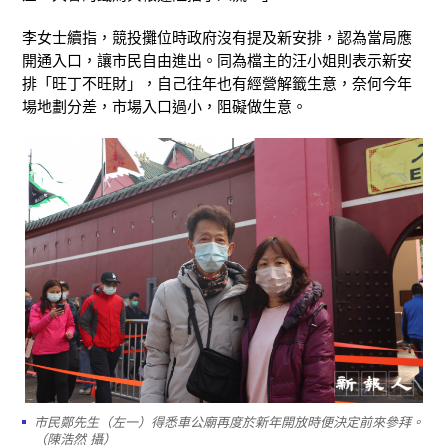
李女士續指，競投攤位時政府沒有提及新安排，認為當局應
開通入口，讓市民自由進出。同為檔主的汪小姐則表示新安
排「旺丁不旺財」，自己往年也有經營解籤生意，奈何今年
場地劃分差，市場入口過小，阻礙做生意。
市民鄭先生（左一）得悉車公廟再度於新年開放時便決定前來參拜。
（陳浩然 攝）