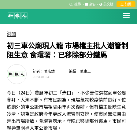
搜尋
·
封存
·
英文版
·
訂閱
港聞
初三車公廟現人龍 市場檔主批人潮管制
阻生意 食環署：已移除部分鐵馬
記者：陳浩然
編輯：陳康正
2023-01-24
今日（24日）農曆年初三「赤口」，不少善信選擇到車公廟
參拜，人潮不斷。有市民認為，現場氣氛較疫情前良好。位
於廟外的車公誕市場相隔兩年再次復辦，但有檔主反映生意
冷清，認為是政府今年更改人流管制安排，使市民無法自由
進出市場所致。食環署表示，昨晚已移除部分鐵馬，市民可
暢通無阻進入車公誕市場。