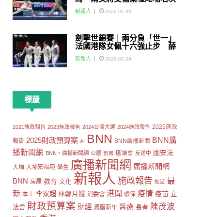
賽
新報人
2026-07-30
劍擊世錦賽｜兩分負「世一」
法國港隊女佩十六強止步 薛
雅齊：我好有信心我哋可以做
新報人
2026-07-29
到世界級嘅Team
標籤
2025施政
2021施政報告
2023施政報告
2024台灣大選
2024施政報告
BNN
2025財政預算案
BNN廣
報告
AI
BNN廣播新聞
播新聞網
國安法
區議會
BNN，廣播新聞網
公屋
劏房
反送中
廣播新聞網
廣播新聞網
大埔
大埔宏福苑
學生
新報人
施政報告
最
BNN
教育
房屋
文化
旅遊
新
港聞
疫情
李家超
疫苗
林鄭月娥
立
本土
消委會
環保
財政預算案
陳茂波
財經
醫療
法會
長者
農曆新年