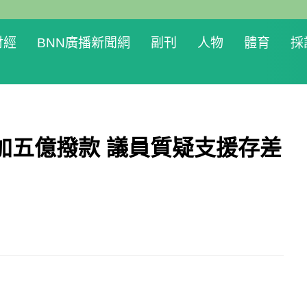
財經
BNN廣播新聞網
副刊
人物
體育
採
加五億撥款 議員質疑支援存差