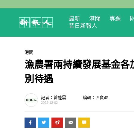
最新
港聞
專題
昔日新報人
港聞
漁農署兩持續發展基金各
別待遇
記者：曾楚雲
編輯：尹寶盈
2022-12-02