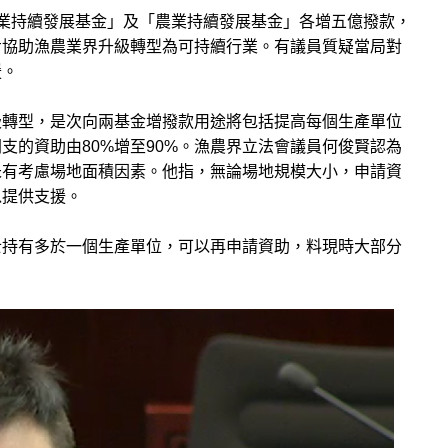
業持續發展基金」及「農業持續發展基金」各增五億撥款，
步協助漁農業界升級轉型為可持續行業。有議員質疑當局對
援。
級轉型，是次向兩基金增撥款用途將包括提高每個生產單位
支的資助由80%增至90%。漁農界立法會議員何俊賢認為
未有考慮場地面積因素。他指，無論場地規模大小，申請資
以提供支援。
士持有多於一個生產單位，可以再申請資助，料現時大部分