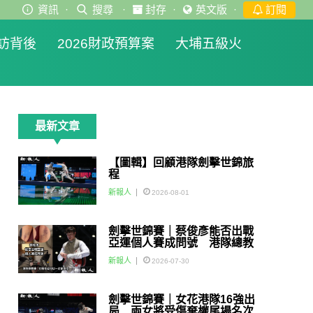
資訊
·
搜尋
·
封存
·
英文版
·
訂閱
訪背後
2026財政預算案
大埔五級火
最新文章
【圖輯】回顧港隊劍擊世錦旅
程
新報人
2026-08-01
劍擊世錦賽｜蔡俊彥能否出戰
亞運個人賽成問號 港隊總教
練：如醫生話可以一定會用佢
新報人
2026-07-30
劍擊世錦賽｜女花港隊16強出
局 兩女將受傷棄權尾場名次