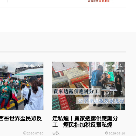
西哥世界盃民眾反
走私煙｜賣家透露供應鏈分
工 煙民指加稅反幫私煙
專題
2026-07-10
2026-07-10