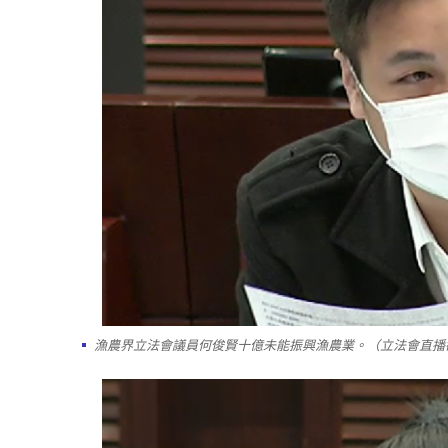
漁農界立法會議員何俊賢十億未能振興漁農業。（立法會直播