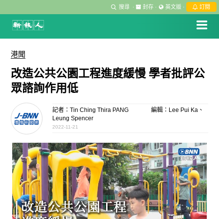
搜尋
·
封存
·
英文版
·
訂閱
港聞
改造公共公園工程進度緩慢 學者批評公
眾諮詢作用低
記者：Tin Ching Thira PANG
編輯：Lee Pui Ka、
Leung Spencer
2022-11-21