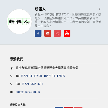
新報人
新報人(SPY)創刊於1970年，因應傳媒業變革及科技
進步，發展成多媒體資訊平台，並持續更新新聞資
訊。新報人奉行編輯自主，自我管理的原則，實踐新
聞自由理念。
聯繫我們
香港九龍塘禧福道5號香港浸會大學傳理視藝大樓
Tel:
(852) 34117490
/
(852) 34117889
Fax:
(852) 23361691
jour@hkbu.edu.hk
香港浸會大學