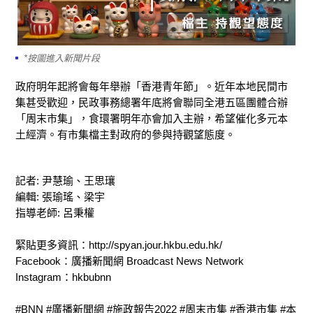
*按圖進入新聞片段
政府明年起將會每年舉辦「香港青年節」。近年本地民間市
集甚受歡迎，民政事務總署年底將會聯同全港五區團體合辦
「周末市集」，食環署明年亦會加入主辦，希望催化多元本
土經濟。有市集檔主對政府的參與持觀望態度。
記者: 尹慧瑜、王思瓖
編輯: 張瑜瑤、梁宇
指導老師: 呂秉權
緊貼更多資訊：http://spyan.jour.hkbu.edu.hk/
Facebook：廣播新聞網 Broadcast News Network
Instagram：hkbubnn
#BNN #廣播新聞網 #施政報告2022 #周末市集 #香港市集 #本