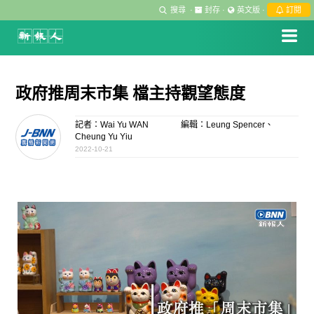
搜尋
·
封存
·
英文版
·
訂閱
政府推周末市集 檔主持觀望態度
記者：Wai Yu WAN
編輯：Leung Spencer、
Cheung Yu Yiu
2022-10-21