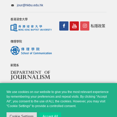
jour@hkbu.edu.hk
香港浸會大學
私隱政策
傳理學院
新聞系
We use cookies on our website to give you the most relevant experience
by remembering your preferences and repeat visits. By clicking “Accept
All”, you consent to the use of ALL the cookies. However, you may visit
© Copyright 2026 - 香港浸會大學傳理學院, 新聞系 |
Privacy
"Cookie Settings" to provide a controlled consent.
Policy
|
Disclaimer
| All rights reserved.
Cookie Settings
Accept All