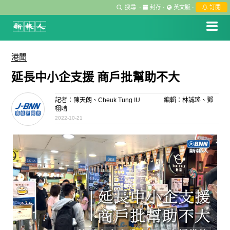
搜尋
·
封存
·
英文版
·
訂閱
港聞
延長中小企支援 商戶批幫助不大
記者：陳天朗、Cheuk Tung IU
編輯：林誠瑤、鄧
栩晴
2022-10-21