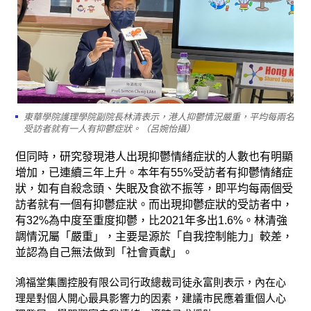
東華學院護理學院副院長林清表示，港人抑鬱情況嚴重，平均每兩名
受訪者就有一人有抑鬱症狀。（呂婉怡攝）
但同時，研究發現港人出現抑鬱情緒症狀的人數也有明顯
增加，已連續三年上升。本年有55%受訪者有抑鬱情緒症
狀，如有自殺念頭、失眠及食欲不振等，即平均每兩個受
訪者就有一個有抑鬱症狀。而出現抑鬱症狀的受訪者中，
有32%為中度至重度抑鬱，比2021年多出1.6%。林清強
調情況屬「嚴重」，主要是源於「自我控制能力」較差，
並認為自己無法做到「社會貢獻」。
鴻福堂集團控股有限公司行政總裁司徒永富則表示，內在心
理是對個人開心最具影響力的因素，建議市民應着重個人心