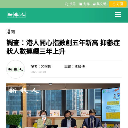
搜尋
·
封存
·
英文版
·
訂閱
港聞
調查：港人開心指數創五年新高 抑鬱症
狀人數連續三年上升
記者：呂婉怡
編輯：李駿迪
2022-10-10