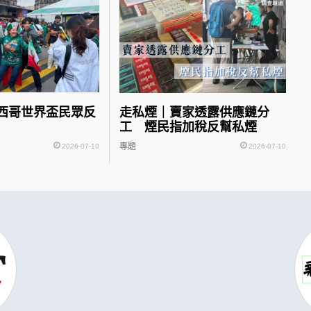
西哥世界盃民眾反
走私煙｜賣家透露供應鏈分
工 煙民指加稅反幫私煙
專題
2026-07-10
2026-07-10