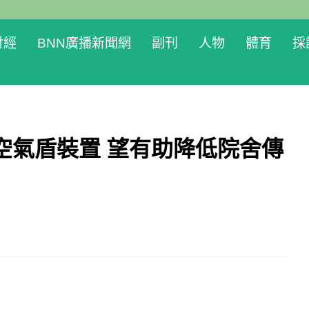
財經
BNN廣播新聞網
副刊
人物
體育
採
空氣盾裝置 望有助降低院舍傳