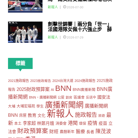
賽
新報人
2026-07-30
劍擊世錦賽｜兩分負「世一」
法國港隊女佩十六強止步 薛
雅齊：我好有信心我哋可以做
新報人
2026-07-29
到世界級嘅Team
標籤
2025施政
2021施政報告
2023施政報告
2024台灣大選
2024施政報告
BNN
2025財政預算案
BNN廣
報告
AI
BNN廣播新聞
播新聞網
國安法
區議會
BNN，廣播新聞網
公屋
劏房
反送中
廣播新聞網
廣播新聞網
大埔
大埔宏福苑
學生
新報人
施政報告
最
BNN
教育
房屋
文化
旅遊
新
港聞
疫情
李家超
疫苗
林鄭月娥
立
本土
消委會
環保
財政預算案
陳茂波
財經
醫療
法會
長者
農曆新年