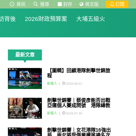
資訊
·
搜尋
·
封存
·
英文版
·
訂閱
訪背後
2026財政預算案
大埔五級火
最新文章
【圖輯】回顧港隊劍擊世錦旅
程
新報人
2026-08-01
劍擊世錦賽｜蔡俊彥能否出戰
亞運個人賽成問號 港隊總教
練：如醫生話可以一定會用佢
新報人
2026-07-30
劍擊世錦賽｜女花港隊16強出
局 兩女將受傷棄權尾場名次