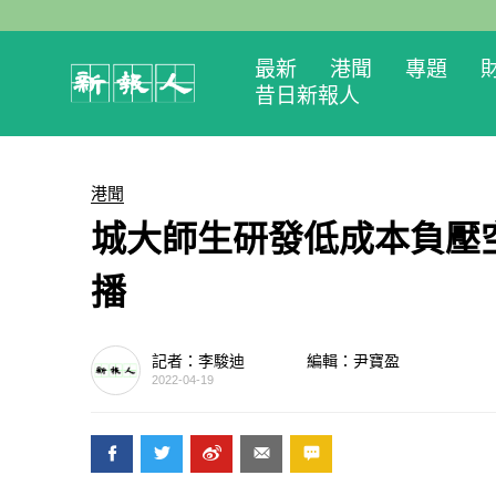
最新
港聞
專題
昔日新報人
港聞
城大師生研發低成本負壓
播
記者：李駿迪
編輯：尹寶盈
2022-04-19