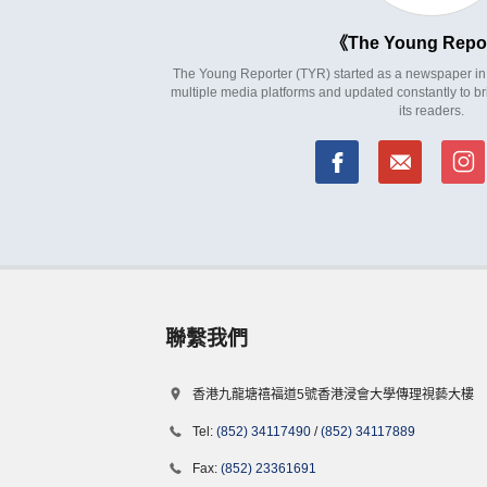
The Young Repo
The Young Reporter (TYR) started as a newspaper in 1
multiple media platforms and updated constantly to br
its readers.
聯繫我們
香港九龍塘禧福道5號香港浸會大學傳理視藝大樓
Tel:
(852) 34117490
/
(852) 34117889
Fax:
(852) 23361691