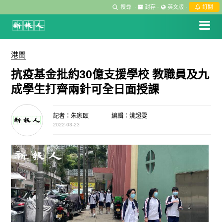
搜尋
·
封存
·
英文版
·
訂閱
港聞
抗疫基金批約30億支援學校 教職員及九
成學生打齊兩針可全日面授課
記者：朱家頤
編輯：姚超雯
2022-03-23