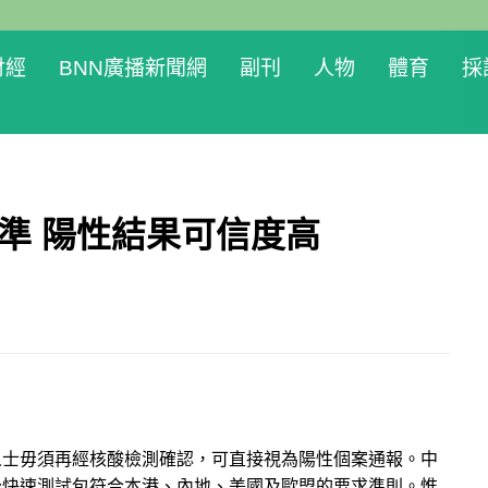
財經
BNN廣播新聞網
副刊
人物
體育
採
準 陽性結果可信度高
人士毋須再經核酸檢測確認，可直接視為陽性個案通報。中
分快速測試包符合本港、內地、美國及歐盟的要求準則。惟