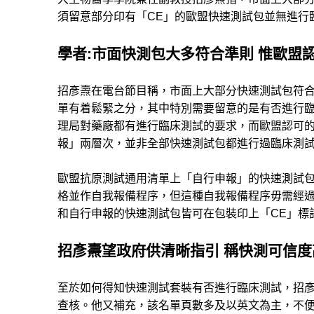
須留意部分印有「CE」的歐盟快速測試包並無進行
學者:市面快測包大多符合準則 惟歐盟
招彥燾在電台節目稱，市面上大部分快速測試包符
單有着鬆緊之分，其中特別需要留意的是有否進行
理局對藥廠都有進行臨床測試的要求，而歐盟認可的通
報」兩層次，並非全部快速測試包都進行過臨床測
歐盟抗原測試通用清單上「自行申報」的快速測試
格並作自我報備程序，但這種自我報備程序毋需經過第
和自行申報的快速測試包皆可在包裝印上「CE」標
招彥燾望政府供清晰指引 稱快測可信
至於如何得知快速測試套裝有否進行臨床測試，招彥
查核。他又補充，該名單頁數多及以英文為主，不