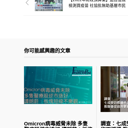
檢測買疫苗 社協批無助基層市民
你可能感興趣的文章
Omicron病毒威脅未除 多隻
調查：七成