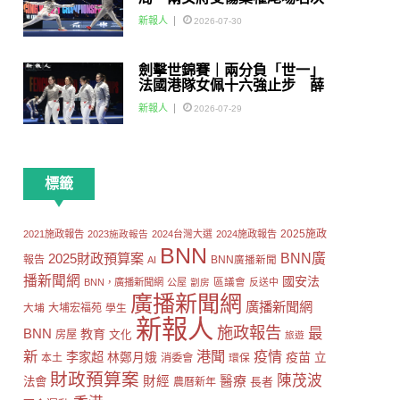
賽
新報人
2026-07-30
劍擊世錦賽｜兩分負「世一」
法國港隊女佩十六強止步 薛
雅齊：我好有信心我哋可以做
新報人
2026-07-29
到世界級嘅Team
標籤
2025施政
2021施政報告
2023施政報告
2024台灣大選
2024施政報告
BNN
2025財政預算案
BNN廣
報告
AI
BNN廣播新聞
播新聞網
國安法
區議會
BNN，廣播新聞網
公屋
劏房
反送中
廣播新聞網
廣播新聞網
大埔
大埔宏福苑
學生
新報人
施政報告
最
BNN
教育
房屋
文化
旅遊
新
港聞
疫情
李家超
疫苗
林鄭月娥
立
本土
消委會
環保
財政預算案
陳茂波
財經
醫療
法會
長者
農曆新年