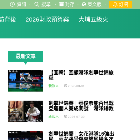
資訊
·
搜尋
·
封存
·
英文版
·
訂閱
訪背後
2026財政預算案
大埔五級火
最新文章
【圖輯】回顧港隊劍擊世錦旅
程
新報人
2026-08-01
劍擊世錦賽｜蔡俊彥能否出戰
亞運個人賽成問號 港隊總教
練：如醫生話可以一定會用佢
新報人
2026-07-30
劍擊世錦賽｜女花港隊16強出
局 兩女將受傷棄權尾場名次