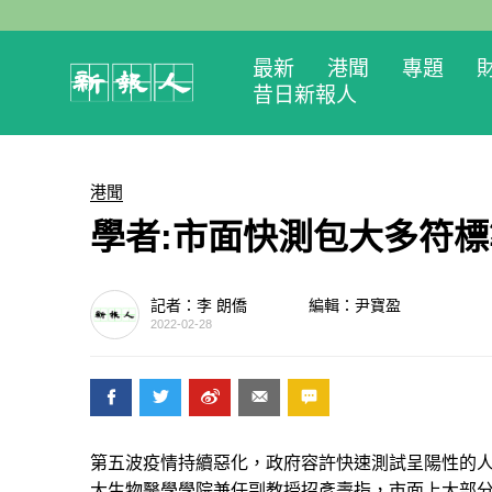
最新
港聞
專題
昔日新報人
港聞
學者:市面快測包大多符標
記者：李 朗僑
編輯：尹寶盈
2022-02-28
第五波疫情持續惡化，政府容許快速測試呈陽性的
大生物醫學學院兼任副教授招彥燾指，市面上大部