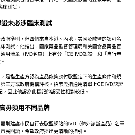
臨床測試。
認證未必涉臨床測試
合政府準則，但四個來自本港、內地、美國及歐盟的認可名
臨床測試。他指出，國家藥品監督管理局和美國食品藥品管
用清單（IVD名單）上有分「CE IVD認證」和「自行申
試。
包，是指生產方認為產品能夠應付歐盟定下的生產條件和規
三方或政府機構評核。招彥燾指通用清單上CE IVD認證
記，因此他認為此標記的認受性相對較低。
度高毋須用不同品牌
燾則建議市民自行去歐盟網站的IVD（體外診斷產品）名單
便市民閱讀，希望政府提出更清晰的指引。