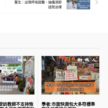
醫生：出現呼吸困難、抽搐須即
送院治理
受訪教師不支持恢
學者:市面快測包大多符標準