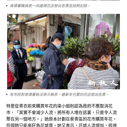
食環署職員逐一向違規花店發出告票並拍照記錄。
有市民對食環署執法表示無奈，連新年也要向花店發出告票。
特意從青衣前來購買年花的梁小姐則認為政府不應取消花
市，「其實不會減少人流，將所有人堆在這裏，只是令人流
聚在另一個地方。」她原本計劃在葵青區的花市購買年花，
但現時只能來旺角花墟買。她又表示，花墟人流增加，逛得