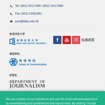
Tel:
(852) 34117490
/
(852) 34117889
Fax:
(852) 23361691
jour@hkbu.edu.hk
香港浸會大學
私隱政策
傳理學院
新聞系
We use cookies on our website to give you the most relevant experience
by remembering your preferences and repeat visits. By clicking “Accept