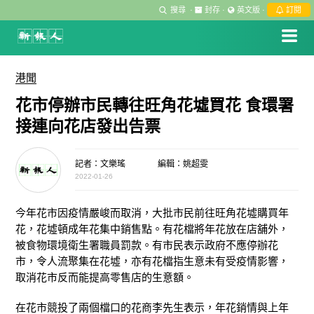
搜尋
·
封存
·
英文版
·
訂閱
港聞
花市停辦市民轉往旺角花墟買花 食環署
接連向花店發出告票
記者：文樂瑤
編輯：姚超雯
2022-01-26
今年花市因疫情嚴峻而取消，大批市民前往旺角花墟購買年
花，花墟頓成年花集中銷售點。有花檔將年花放在店舖外，
被食物環境衛生署職員罰款。有市民表示政府不應停辦花
市，令人流聚集在花墟，亦有花檔指生意未有受疫情影響，
取消花市反而能提高零售店的生意額。
在花市競投了兩個檔口的花商李先生表示，年花銷情與上年