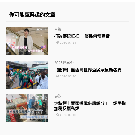
你可能感興趣的文章
人物
打破傳統框框 談性何需轉彎
2026-07-14
2026世界盃
【圖輯】墨西哥世界盃民眾反應各異
2026-07-10
專題
走私煙｜賣家透露供應鏈分工 煙民指
加稅反幫私煙
2026-07-10