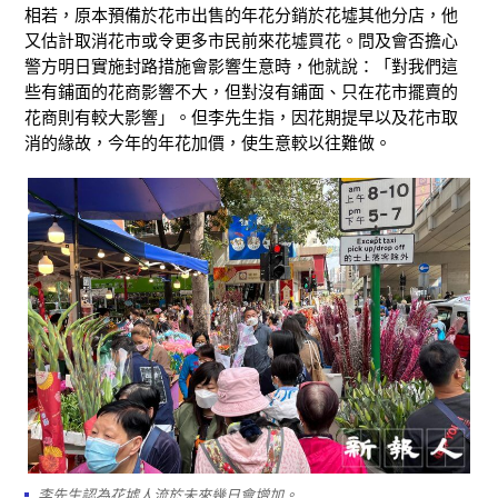
相若，原本預備於花市出售的年花分銷於花墟其他分店，他
又估計取消花市或令更多市民前來花墟買花。問及會否擔心
警方明日實施封路措施會影響生意時，他就說：「對我們這
些有鋪面的花商影響不大，但對沒有鋪面、只在花市擺賣的
花商則有較大影響」。但李先生指，因花期提早以及花市取
消的緣故，今年的年花加價，使生意較以往難做。
李先生認為花墟人流於未來幾日會增加。