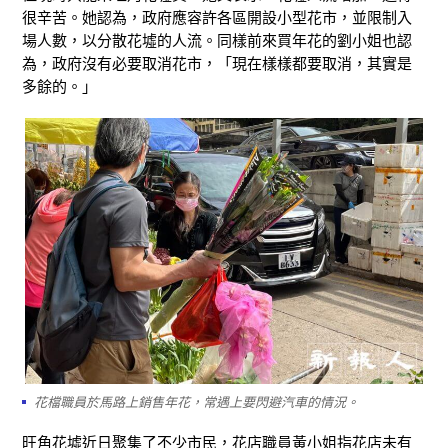
很辛苦。她認為，政府應容許各區開設小型花市，並限制入
場人數，以分散花墟的人流。同樣前來買年花的劉小姐也認
為，政府沒有必要取消花市，「現在樣樣都要取消，其實是
多餘的。」
花檔職員於馬路上銷售年花，常遇上要閃避汽車的情況。
旺角花墟近日聚集了不少市民，花店職員黃小姐指花店未有