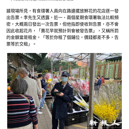
據現場所見，有食環署人員向在路邊擺放鮮花的花店逐一發
出告票。李先生又透露，近一、兩個星期食環署執法比較頻
密，大概兩日發出一次告票，但他指即使收到告票，亦不會
因此收起花卉，「賣花早就預計到會被發告票」，又稱所罰
的金額當是租金，「等於你租了個鋪位，價錢都差不多，告
票等於交租」。