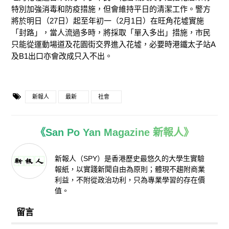
特別加強消毒和防疫措施，但會維持平日的清潔工作。警方
將於明日（27日）起至年初一（2月1日）在旺角花墟實施
「封路」，當人流過多時，將採取「單入多出」措施，市民
只能從運動場道及花園街交界進入花墟，必要時港鐵太子站A
及B1出口亦會改成只入不出。
新報人
最新
社會
《San Po Yan Magazine 新報人》
新報人（SPY）是香港歷史最悠久的大學生實驗
報紙，以實踐新聞自由為原則；體現不趨附商業
利益，不附從政治功利，只為專業學習的存在價
值。
留言