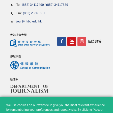
Tel:
(852) 34117490
/
(852) 34117889
Fax:
(852) 23361691
jour@hkbu.edu.hk
香港浸會大學
私隱政策
傳理學院
新聞系
We use cookies on our website to give you the most relevant experience
by remembering your preferences and repeat visits. By clicking “Accept