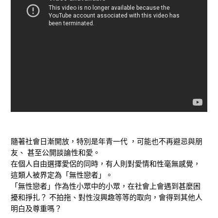
隨著社會日漸開放，特別是年青一代 ，可能也不再避忌與朋
友、 甚至公開談論性和愛。
在個人自由選擇愛侶的同時，有人則對愛情和性毫無感覺，
這類人被界定為「無性戀者」。
「無性戀者」作為性小眾中的小眾，在社會上會遇到甚麼困
擾和掙扎？ 不拍拖、對性沒興趣等等的取向，會得到其他人
明白及尊重嗎？