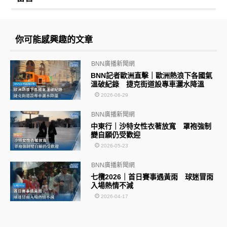
你可能感興趣的文章
BNN廣播新聞網
BNN記者歐洲直擊｜歐洲熱浪下各國氣
溫破紀錄 捷克街道設專車灑水降溫
2026-06-29
BNN廣播新聞網
中東行｜沙特女性衣著放寬 罩袍強制
變自願仍受歡迎
2026-05-23
BNN廣播新聞網
七欖2026｜首日賽事遇黃雨 球迷冒雨
入場熱情不減
2026-04-17