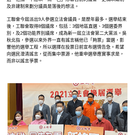
及非建制來劃分議員是落後的想法。
工聯會今屆派出9人參選立法會議員，是歷年最多。選舉結束
後，工聯會取得8個議席，包括：3個地區直選、3個選委界
別，及2個功能界別議席，成為新一屆立法會第二大黨派。吳
秋北指，參選以來外界一直有謠言稱他已「夠票」當選，影
響他的選舉工程，所以選擇在投票日前宣布選情告急。希望
向選民澄清謠言，從而集中票源，他重申選舉應實事求是，
而非以謠言爭票。