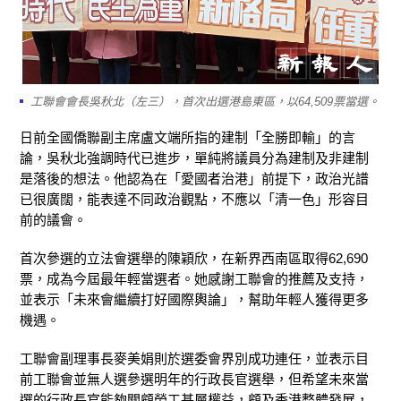
工聯會會長吳秋北（左三），首次出選港島東區，以64,509票當選。
日前全國僑聯副主席盧文端所指的建制「全勝即輸」的言
論，吳秋北強調時代已進步，單純將議員分為建制及非建制
是落後的想法。他認為在「愛國者治港」前提下，政治光譜
已很廣闊，能表達不同政治觀點，不應以「清一色」形容目
前的議會。
首次參選的立法會選舉的陳穎欣，在新界西南區取得62,690
票，成為今屆最年輕當選者。她感謝工聯會的推薦及支持，
並表示「未來會繼續打好國際輿論」，幫助年輕人獲得更多
機遇。
工聯會副理事長麥美娟則於選委會界別成功連任，並表示目
前工聯會並無人選參選明年的行政長官選舉，但希望未來當
選的行政長官能夠關顧勞工基層權益，顧及香港整體發展，