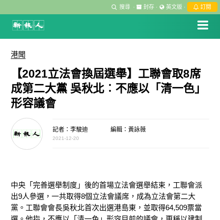
搜尋
·
封存
·
英文版
·
訂閱
港聞
【2021立法會換屆選舉】工聯會取8席
成第二大黨 吳秋北︰不應以「清一色」
形容議會
記者：李駿迪
編輯：黃詠薇
2021-12-20
中央「完善選舉制度」後的首場立法會選舉結束，工聯會派
出9人參選，一共取得8個立法會議席，成為立法會第二大
黨。工聯會會長吳秋北首次出選港島東，並取得64,509票當
選。他指，不應以「清一色」形容目前的議會，更稱以建制