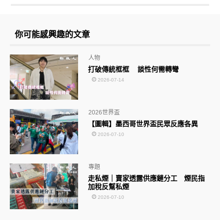
你可能感興趣的文章
人物
打破傳統框框 談性何需轉彎
2026-07-14
2026世界盃
【圖輯】墨西哥世界盃民眾反應各異
2026-07-10
專題
走私煙｜賣家透露供應鏈分工 煙民指
加稅反幫私煙
2026-07-10