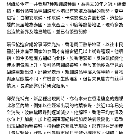
組織於今年一共發現
7
種新蝴蝶種類，為過去
30
年之冠。組織
指，部分熱帶品種蝴蝶於本港已有繁殖及擴展的趨勢，當中
包括：白襯安灰碟、珍灰碟、卡環蛺碟及青園粉蝶。這些蝴
蝶的原居地為泰國、馬來西亞、印度等熱帶地區，現時多為
出沒於新界及離島地區，並已有繁殖記錄。
環保協進會總幹事邱榮光指，香港屬亞熱帶地區，以往市民
需前往東南亞國家如泰國才有機會遇見以上蝴蝶種類。他續
指，如今多種南方蝴蝶向北移，於香港繁殖，反映氣候變化
使本港氣溫上升，吸引熱帶蝴蝶遷移。至於其他極為罕見的
蝴蝶重新出沒，邱榮光表示，新蝴蝶品種屬入侵種類，食物
與原居蝴蝶不同，有機會令生態混亂，但暫未見雙方有競爭
情況，長遠影響仍待研究結果。
邱榮光補充，新品種出現同時，亦有本來在香港棲息的蝴蝶
北移至內地，例如以往經常出現的枯葉蛺蝶，於近
10
年已完
全消失，波紋黛眼蝶則逐漸減少。他解釋，香港平均氣溫及
水位上升加劇，加上極端降雨紀錄增加反映氣候變化，導致
出現蝴蝶物種遷移、植物開花紊亂等現象，形容現在是極度
「氣候緊急」狀態。他呼籲市民日常減少碳排放，例如：節