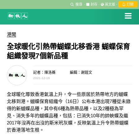
搜尋
·
封存
·
英文版
·
訂閱
港聞
全球暖化引熱帶蝴蝶北移香港 蝴蝶保育
組織發現7個新品種
記者：陳洛蕎
編輯：謝鎧文
2021-12-16
全球暖化導致香港氣溫上升，令一些原居於熱帶地方的蝴蝶
北移到港。蝴蝶保育組織今（
16
日）公布本港出現
7
種從未錄
得的新蝴蝶品種，其中有
6
種為熱帶品種，以及
2
種極為罕
見、消失多年的蝴蝶品種，包括：已消失
10
年的帥蛺蝶及繼
2017
年沒再在出沒的斯米玳灰蝶，反映氣溫上升令熱帶蝴蝶
於香港落地生根。