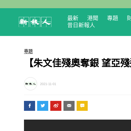
最新
港聞
專題
昔日新報人
專題
【朱文佳殘奧奪銀 望亞
2021-11-01