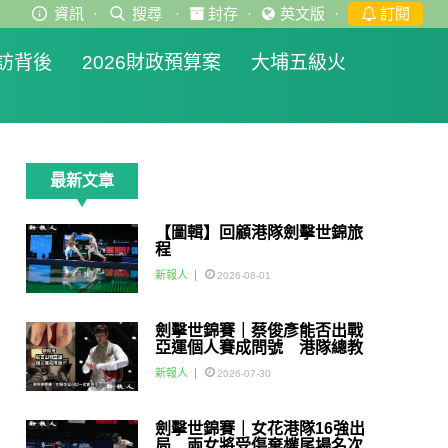
資訊
·
搜尋
·
封存
·
英文版
·
訂閱
訪背後
2026財政預算案
大埔五級火
最新文章
【圖輯】回顧港隊劍擊世錦旅
程
新報人
2026-08-01
劍擊世錦賽｜蔡俊彥能否出戰
亞運個人賽成問號 港隊總教
練：如醫生話可以一定會用佢
新報人
2026-07-30
劍擊世錦賽｜女花港隊16強出
局 兩女將受傷棄權尾場名次