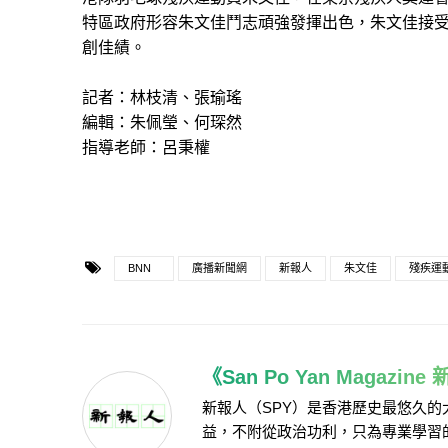
特區政府形容朱文佳鬥志頑強發揮出色，朱文佳接
創佳績。
記者：林枝清、張瑜瑤
編輯：朱佩瑩、何琛然
指導老師：呂秉權
BNN
廣播新聞網
新報人
朱文佳
殘疾運
《San Po Yan Magazin
新報人（SPY）是香港歷史最悠久
益，不附從政治功利，只為專業學習