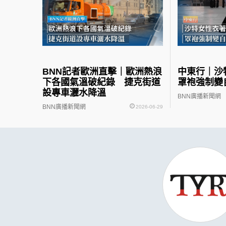
BNN記者歐洲直擊｜歐洲熱浪
中東行｜
下各國氣溫破紀錄 捷克街道
罩袍強制變
設專車灑水降溫
BNN廣播新聞網
BNN廣播新聞網
2026-06-29