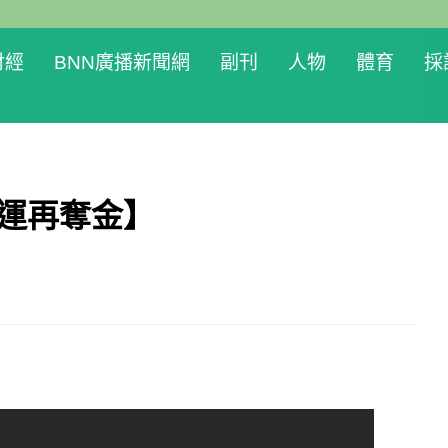
財經
BNN廣播新聞網
副刊
人物
體育
採
殘運再奪金】