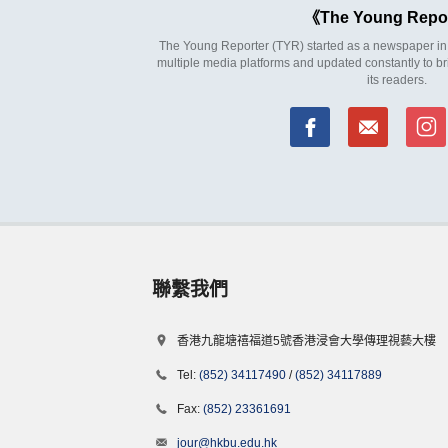
The Young Repo
The Young Reporter (TYR) started as a newspaper in 1
multiple media platforms and updated constantly to br
its readers.
聯繫我們
香港九龍塘禧福道5號香港浸會大學傳理視藝大樓
Tel:
(852) 34117490
/
(852) 34117889
Fax:
(852) 23361691
jour@hkbu.edu.hk