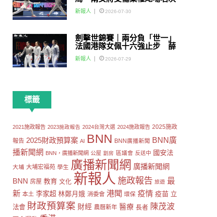
賽
新報人
2026-07-30
劍擊世錦賽｜兩分負「世一」
法國港隊女佩十六強止步 薛
雅齊：我好有信心我哋可以做
新報人
2026-07-29
到世界級嘅Team
標籤
2025施政
2021施政報告
2023施政報告
2024台灣大選
2024施政報告
BNN
2025財政預算案
BNN廣
報告
AI
BNN廣播新聞
播新聞網
國安法
區議會
BNN，廣播新聞網
公屋
劏房
反送中
廣播新聞網
廣播新聞網
大埔
大埔宏福苑
學生
新報人
施政報告
最
BNN
教育
房屋
文化
旅遊
新
港聞
疫情
李家超
疫苗
林鄭月娥
立
本土
消委會
環保
財政預算案
陳茂波
財經
醫療
法會
長者
農曆新年