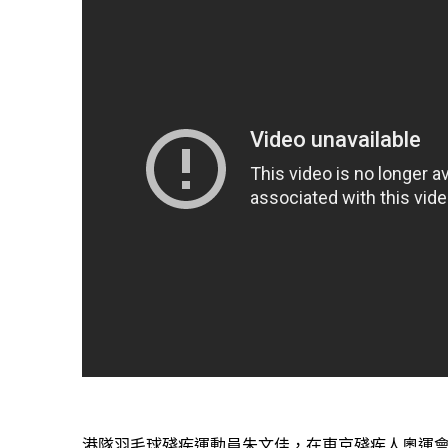
港隊羽毛球殘疾運動員朱文佳，在東京殘疾人奧運