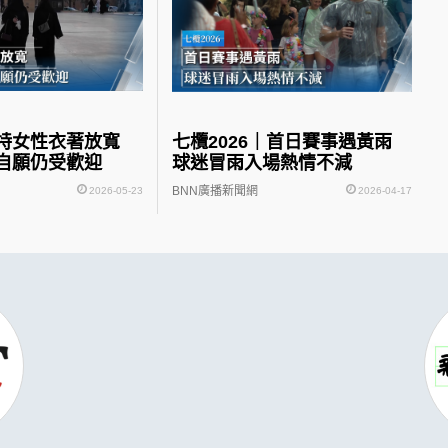
沙特女性衣著放寬
七欖2026｜首日賽事遇黃雨
自願仍受歡迎
球迷冒雨入場熱情不減
BNN廣播新聞網
2026-05-23
2026-04-17