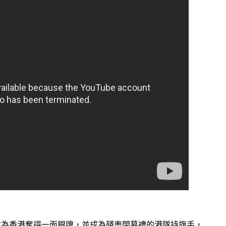
會為香港奪得一面銀牌，並成為殘奧閉幕禮的港隊持旗手，