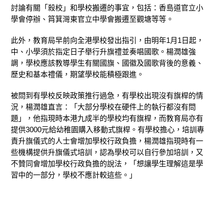
討論有關「殺校」和學校搬遷的事宜，包括：香島道官立小
學會停辦、筲箕灣東官立中學會搬遷至觀塘等等。
此外，教育局早前向全港學校發出指引，由明年1月1日起，
中、小學須於指定日子舉行升旗禮並奏唱國歌。楊潤雄強
調，學校應該教導學生有關國旗、國徽及國歌背後的意義、
歷史和基本禮儀，期望學校能積極跟進。
被問到有學校反映政策推行過急，有學校出現沒有旗桿的情
況，楊潤雄直言：「大部分學校在硬件上的執行都沒有問
題」，他指現時本港九成半的學校均有旗桿，而教育局亦有
提供3000元給幼稚園購入移動式旗桿。有學校擔心，培訓專
責升旗儀式的人士會增加學校行政負擔，楊潤雄指現時有一
些機構提供升旗儀式培訓，認為學校可以自行參加培訓，又
不贊同會增加學校行政負擔的說法，「想讓學生理解這是學
習中的一部分，學校不應計較這些。」