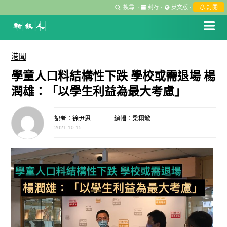
搜尋
·
封存
·
英文版
·
訂閱
港聞
學童人口料結構性下跌 學校或需退場 楊
潤雄：「以學生利益為最大考慮」
記者：徐尹恩
編輯：梁栩焮
2021-10-15