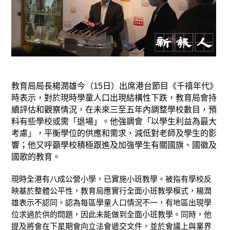
教育局局長楊潤雄今（15日）出席港台節目《千禧年代》
時表示，對於現時學童人口出現結構性下跌，教育局會持
續評估和觀察情況，在未來三至五年內調整學校數目，預
料有些學校或需「退場」。他強調會「以學生利益為最大
考慮」，平衡學位的供應和需求，減低對老師及學生的影
響；他又呼籲學校積極跟進及加強學生有關國旗、國徽及
國歌的教育。
現時全港有八成公營小學，已實施小班教學。被指有學校反
映基於整體公平性，教育局應實行全面小班教學模式，楊潤
雄表示不認同。認為每區學童人口情況不一，有地區出現學
位求過於供的問題，因此未能做到全面小班教學。同時，他
提及將會在下星期會向立法會遞交文件，並於會議上與業界