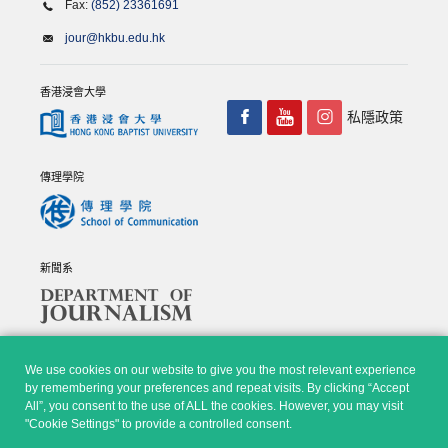
Fax:
(852) 23361691
jour@hkbu.edu.hk
香港浸會大學
私隱政策
傳理學院
新聞系
We use cookies on our website to give you the most relevant experience
by remembering your preferences and repeat visits. By clicking “Accept
All”, you consent to the use of ALL the cookies. However, you may visit
© Copyright 2026 - 香港浸會大學傳理學院, 新聞系 |
Privacy
"Cookie Settings" to provide a controlled consent.
Policy
|
Disclaimer
| All rights reserved.