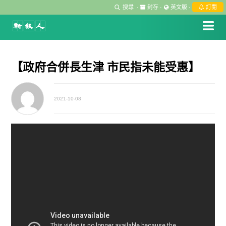
搜尋
·
封存
·
英文版
·
訂閱
【政府合併長生津 市民指未能受惠】
2021-10-08