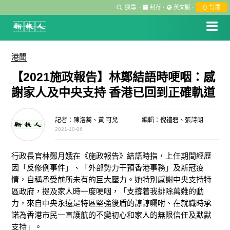
搜尋
·
封存
·
英文版
·
訂閱
港聞
【2021施政報告】林鄭結語時哽咽：感
謝家人及中央支持 香港已回到正確軌道
記者：陳洛蕎、黃 可兒
編輯：倪禮碧、張詩朗
2021-10-06
行政長官林鄭月娥在《施政報告》結語時指，上任期間經歷
因「反修例事件」、「外部勢力干預香港事務」及新冠疫
情，自稱承受前所未有的巨大壓力。她特別感謝中央支持特
區政府，提及家人時一度哽咽，「支撐着我排除萬難的動
力，來自中央永遠是特區堅強後盾的諄諄囑咐、在就職時承
諾為香港市民一直護航的不變初心和家人的無限信任及默默
支持」。