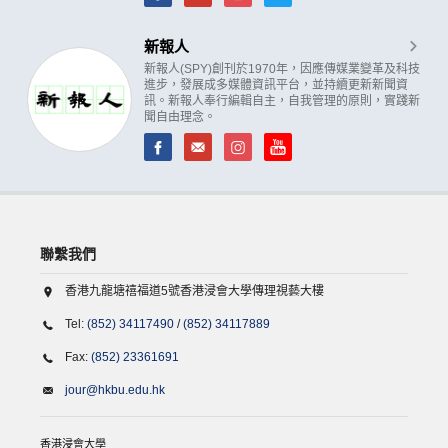
新報人
新報人(SPY)創刊於1970年，因應傳媒業變革及科技
進步，發展成多媒體資訊平台，並持續更新新聞資
訊。新報人奉行編輯自主，自我管理的原則，實踐新
聞自由理念。
聯繫我們
香港九龍塘禧福道5號香港浸會大學傳理視藝大樓
Tel:
(852) 34117490
/
(852) 34117889
Fax:
(852) 23361691
jour@hkbu.edu.hk
香港浸會大學