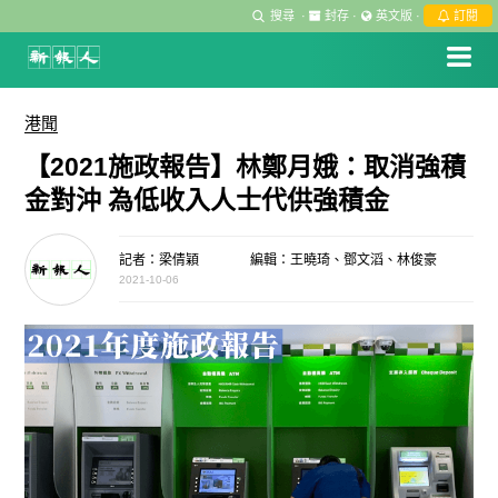
搜尋
·
封存
·
英文版
·
訂閱
港聞
【2021施政報告】林鄭月娥：取消強積
金對沖 為低收入人士代供強積金
記者：梁倩穎
編輯：王曉琦、鄧文滔、林俊豪
2021-10-06