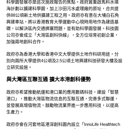
科學園發展亦是這次施政報告的焦點。政府冀重啟馬料水填
海計劃以擴建科學園，加上沙田污水處理廠的原址，合共提
供88公頃新土地供擴建工程之用。政府亦有意在大埔白石角
興建車站，將以香港教育大學運動中心現時用地作為建造基
礎，以解決區內交通擠塞問題，並有助科學園發展。科技園
公司亦會成立「大灣區創科快線」，全方位培育初創企業，
加強兩地創科合作。
政府亦為香港大學和香港中文大學提供土地作科研用途，分
別向兩所大學提供4公頃及2.5公頃土地興建科技研發大樓及設
立研究設施。
與大灣區互聯互通 擴大本港創科優勢
政府亦希望推動航運和港口業的應用數碼科技，建設「智慧
港口」，推動大灣區物流信息的互聯互通，完善多式聯運，
並發展高增值物流，鼓勵物流業界進一步應用科技，以提高
生產力。
政府亦會在河套地區港深創科園內設立「InnoLife Healthtech