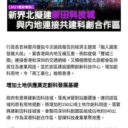
行政長官林鄭月娥指今次施政報告的經濟主題是「融入國家
發展大局」，冀香港與內地互補互惠，例如提倡「雙城三
圈」連接香港和深圳的交通網絡，又積極開發北部都會區供
居住及產業用途，並於該區建設國際創新科技中心，增加創
科用地，令「再工業化」植根香港。
增加土地供應奠定創科發展基礎
政府有意興建新田科技城，落馬洲管制站搬遷後，連同該區
域的原有用地規劃，將增加約150公頃土地作創科用途。落實
興建新田科技城後，會聯同深圳科創園區組成佔地約540公
頃，作為深港科創合作區，發揮科技產業羣聚效應。