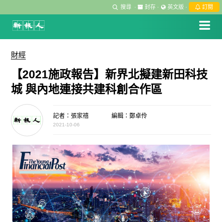
搜尋
·
封存
·
英文版
·
訂閱
財經
【2021施政報告】新界北擬建新田科技
城 與內地連接共建科創合作區
記者：張家禧
編輯：鄭卓伶
2021-10-06