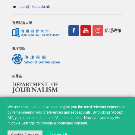
jour@hkbu.edu.hk
香港浸會大學
私隱政策
傳理學院
新聞系
We use cookies on our website to give you the most relevant experience
by remembering your preferences and repeat visits. By clicking “Accept
All”, you consent to the use of ALL the cookies. However, you may visit
© Copyright 2026 - 香港浸會大學傳理學院, 新聞系 |
Privacy
"Cookie Settings" to provide a controlled consent.
Policy
|
Disclaimer
| All rights reserved.