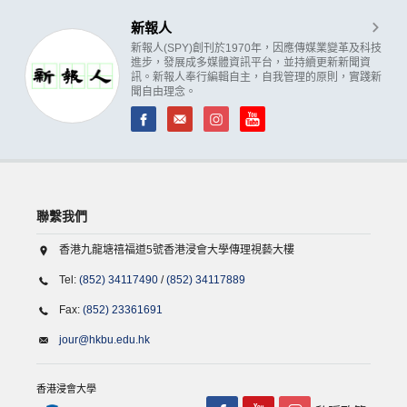
新報人
新報人(SPY)創刊於1970年，因應傳媒業變革及科技
進步，發展成多媒體資訊平台，並持續更新新聞資
訊。新報人奉行編輯自主，自我管理的原則，實踐新
聞自由理念。
聯繫我們
香港九龍塘禧福道5號香港浸會大學傳理視藝大樓
Tel:
(852) 34117490
/
(852) 34117889
Fax:
(852) 23361691
jour@hkbu.edu.hk
香港浸會大學