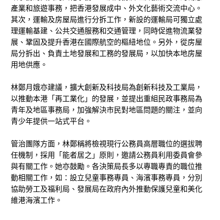
產業和旅遊事務，把香港發展成中、外文化藝術交流中心。
其次，運輸及房屋局進行分拆工作，新設的運輸局可獨立處
理運輸基建、公共交通服務和交通管理，同時促進物流業發
展、鞏固及提升香港在國際航空的樞紐地位。另外，從房屋
局分拆出、負責土地發展和工務的發展局，以加快本地房屋
用地供應。
林鄭月娥亦建議，擴大創新及科技局為創新科技及工業局，
以推動本港「再工業化」的發展，並提出重組民政事務局為
青年及地區事務局，加強解決市民對地區問題的關注，並向
青少年提供一站式平台。
管治團隊方面，林鄭稱將檢視現行公務員高層職位的選拔聘
任機制，採用「能者居之」原則，邀請公務員利用委員會參
與有關工作。她亦鼓勵。各決策局長多以專職專責的職位推
動相關工作，如：設立兒童事務專員、海濱事務專員，分別
協助勞工及福利局、發展局在政府內外推動保護兒童和美化
維港海濱工作。