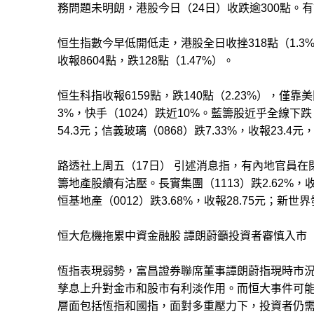
務問題未明朗，港股今日（24日）收跌逾300點。
恒生指數今早低開低走，港股全日收挫318點（1.3%
收報8604點，跌128點（1.47%）。
恒生科指收報6159點，跌140點（2.23%），僅靠
3%，快手（1024）跌近10%。藍籌股近乎全線下跌
54.3元；信義玻璃（0868）跌7.33%，收報23.
路透社上周五（17日） 引述消息指，有內地官員
籌地產股續有沽壓。長實集團（1113）跌2.62%，收報
恒基地產（0012）跌3.68%，收報28.75元；新世界
恒大危機拖累中資金融股 譚朗蔚籲投資者審慎入市
恆指表現弱勢，富昌證券聯席董事譚朗蔚​​指現時市
孳息上升對金市和股市有利淡作用。而恒大事件可
層面包括恆指和國指，面對多重壓力下，投資者仍