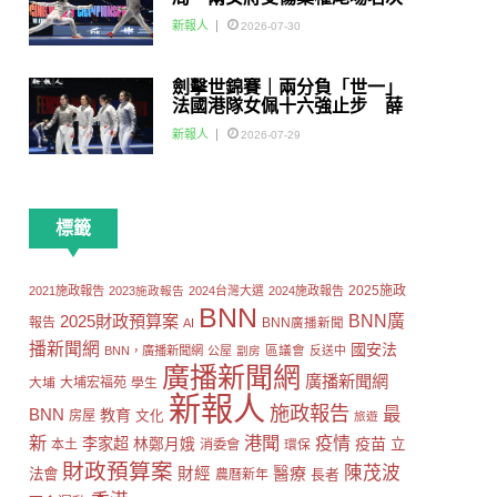
賽
新報人
2026-07-30
劍擊世錦賽｜兩分負「世一」
法國港隊女佩十六強止步 薛
雅齊：我好有信心我哋可以做
新報人
2026-07-29
到世界級嘅Team
標籤
2025施政
2021施政報告
2023施政報告
2024台灣大選
2024施政報告
BNN
2025財政預算案
BNN廣
報告
AI
BNN廣播新聞
播新聞網
國安法
區議會
BNN，廣播新聞網
公屋
劏房
反送中
廣播新聞網
廣播新聞網
大埔
大埔宏福苑
學生
新報人
施政報告
最
BNN
教育
房屋
文化
旅遊
新
港聞
疫情
李家超
疫苗
林鄭月娥
立
本土
消委會
環保
財政預算案
陳茂波
財經
醫療
法會
長者
農曆新年