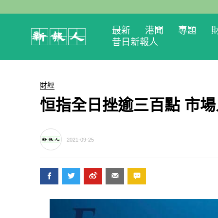
最新
港聞
專題
昔日新報人
財經
恒指全日挫逾三百點 市
2021-09-25