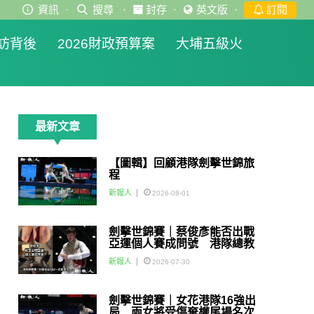
資訊
·
搜尋
·
封存
·
英文版
·
訂閱
訪背後
2026財政預算案
大埔五級火
最新文章
【圖輯】回顧港隊劍擊世錦旅
程
新報人
2026-08-01
劍擊世錦賽｜蔡俊彥能否出戰
亞運個人賽成問號 港隊總教
練：如醫生話可以一定會用佢
新報人
2026-07-30
劍擊世錦賽｜女花港隊16強出
局 兩女將受傷棄權尾場名次