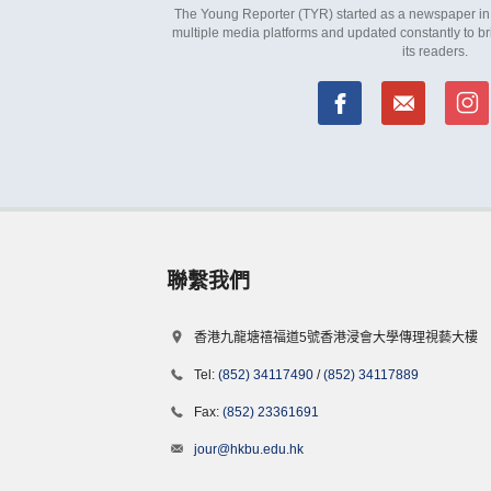
The Young Reporter (TYR) started as a newspaper in 1
multiple media platforms and updated constantly to br
its readers.
聯繫我們
香港九龍塘禧福道5號香港浸會大學傳理視藝大樓
Tel:
(852) 34117490
/
(852) 34117889
Fax:
(852) 23361691
jour@hkbu.edu.hk