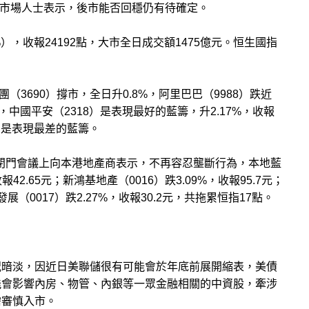
有市場人士表示，後市能否回穩仍有待確定。
），收報24192點，大市全日成交額1475億元。恒生國指
美團（3690）撐市，全日升0.8%，阿里巴巴（9988）跌近
，中國平安（2318）是表現最好的藍籌，升2.17%，收報
4元，是表現最差的藍籌。
在閉門會議上向本港地產商表示，不再容忍壟斷行為，本地藍
42.65元；新鴻基地產（0016）跌3.09%，收報95.7元；
發展（0017）跌2.27%，收報30.2元，共拖累恒指17點。
況暗淡，因近日美聯儲很有可能會於年底前展開縮表，​​美債
能會影響內房、物管、內銀等一眾金融相關的中資股，牽涉
需審慎入市。