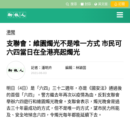
搜尋
·
封存
·
英文版
·
訂閱
港聞
支聯會：維園燭光不是唯一方式 市民可
六四當日在全港亮起燭光
記者：潘明卉
編輯：林穎茵
2021-06-03
明日（4日）是「六四」三十二週年，亦是《國安法》通過後
的首個「六四」。警方繼去年再次以疫情為由，反對支聯會
舉辦六四遊行和維園燭光晚會。支聯會表示，燭光晚會是過
去三十年最成功的方式，但不是唯一的方式，望市民力所能
及、安全地悼念六四，令燭光每年都能延續下去。