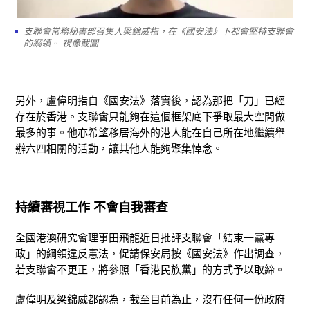
支聯會常務秘書部召集人梁錦威指，在《國安法》下都會堅持支聯會
的綱領。 視像截圖
另外，盧偉明指自《國安法》落實後，認為那把「刀」已經
存在於香港。支聯會只能夠在這個框架底下爭取最大空間做
最多的事。他亦希望移居海外的港人能在自己所在地繼續舉
辦六四相關的活動，讓其他人能夠聚集悼念。
持續審視工作 不會自我審查
全國港澳研究會理事田飛龍近日批評支聯會「結束一黨專
政」的綱領違反憲法，促請保安局按《國安法》作出調查，
若支聯會不更正，將參照「香港民族黨」的方式予以取締。
盧偉明及梁錦威都認為，截至目前為止，沒有任何一份政府