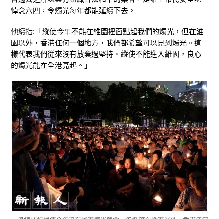
悼念六四，令燭光每年都能延續下去。
他續指:「縱使今年不能在維園裡面點起我們的燭光，但在維
園以外，香港任何一個地方，我們都希望可以見到燭光。這
樣代表我們從來沒有放棄過堅持。縱使不能進入維園，良心
的燭光能在全港亮起。」