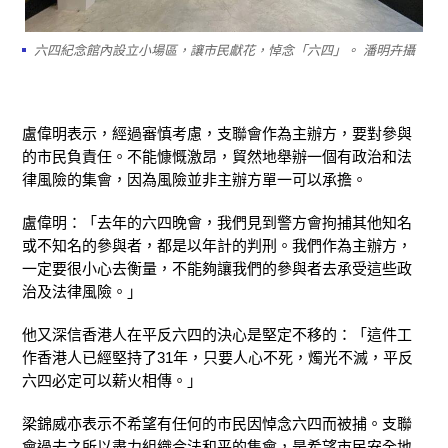
六四紀念館內設立小場區，讓市民獻花，悼念「六四」。 潘明卉攝
盧偉明表示，經過審慎考慮，支聯會作為主辦方，要對參與
的市民負責任。不能慷慨激昂，貿然地舉辦一個有政治和法
律風險的集會，因為風險並非主辦方單一可以承擔。
盧偉明：「去年的六四晚會，我們見到警方會拘捕其他知名
或不知名的參與者，都是以年計的判刑。我們作為主辦方，
一定要很小心去衡量，不能夠讓我們的參與者去承受這些政
治及法律風險。」
他又深信香港人在平反六四的決心是堅定不移的：「這件工
作香港人已經堅持了31年，只要人心不死，燭光不滅，平反
六四必定可以薪火相傳。」
梁錦威亦表示不希望有任何的市民因悼念六四而被捕。支聯
會過去之所以盡力組織合法和平的集會，是希望市民安全地