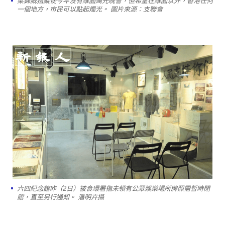
梁錦威指縱使今年沒有維園燭光晚會，但希望在維園以外，香港任何
一個地方，市民可以點起燭光。 圖片來源：支聯會
六四紀念館昨（2日）被食環署指未領有公眾娛樂場所牌照需暫時閉
館，直至另行通知。 潘明卉攝