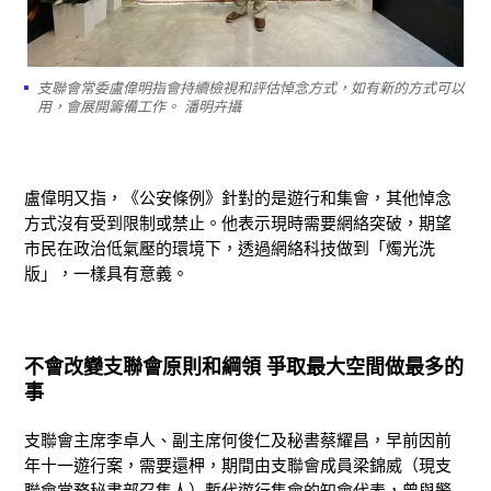
支聯會常委盧偉明指會持續檢視和評估悼念方式，如有新的方式可以
用，會展開籌備工作。 潘明卉攝
盧偉明又指，《公安條例》針對的是遊行和集會，其他悼念
方式沒有受到限制或禁止。他表示現時需要網絡突破，期望
市民在政治低氣壓的環境下，透過網絡科技做到「燭光洗
版」，一樣具有意義。
不會改變支聯會原則和綱領 爭取最大空間做最多的
事
支聯會主席李卓人、副主席何俊仁及秘書蔡耀昌，早前因前
年十一遊行案，需要還柙，期間由支聯會成員梁錦威（現支
聯會常務秘書部召集人）暫代遊行集會的知會代表，曾與警