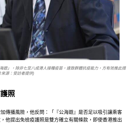
海遊」，除非七至八成港人接種疫苗，達致群體抗疫能力，方有效推此措
片來源：受訪者提供)
疫護照
增加傳播風險，他反問：「『公海遊』是否足以吸引讓乘客
次，他提出免檢疫護照是雙方確立有關條款，即使香港推出