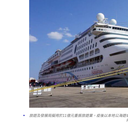
旅遊及發展局擬用於11億元重振旅遊業，疫後以本地公海遊或「