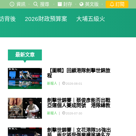
資訊
·
搜尋
·
封存
·
英文版
·
訂閱
訪背後
2026財政預算案
大埔五級火
最新文章
【圖輯】回顧港隊劍擊世錦旅
程
新報人
2026-08-01
劍擊世錦賽｜蔡俊彥能否出戰
亞運個人賽成問號 港隊總教
練：如醫生話可以一定會用佢
新報人
2026-07-30
劍擊世錦賽｜女花港隊16強出
局 兩女將受傷棄權尾場名次