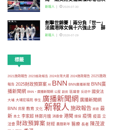
賽
新報人
2026-07-30
劍擊世錦賽｜兩分負「世一」
法國港隊女佩十六強止步 薛
雅齊：我好有信心我哋可以做
新報人
2026-07-29
到世界級嘅Team
標籤
2025施政
2021施政報告
2023施政報告
2024台灣大選
2024施政報告
BNN
2025財政預算案
BNN廣
報告
AI
BNN廣播新聞
播新聞網
國安法
區議會
BNN，廣播新聞網
公屋
劏房
反送中
廣播新聞網
廣播新聞網
大埔
大埔宏福苑
學生
新報人
施政報告
最
BNN
教育
房屋
文化
旅遊
新
港聞
疫情
李家超
疫苗
林鄭月娥
立
本土
消委會
環保
財政預算案
陳茂波
財經
醫療
法會
長者
農曆新年