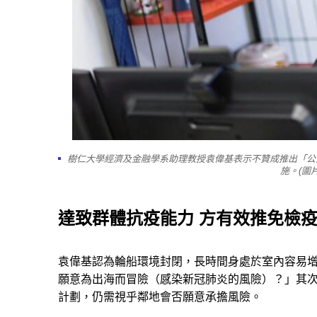
樹仁大學經濟及金融學系助理教授袁偉基表示不贊成推出「公
施。(圖
達致群體抗疫能力 方有效推免檢
袁偉基認為輪船環境封閉，長時間身處於室內容易
願意為出海而冒險（感染新冠肺炎的風險）？」其
計劃，仍需視乎鄰地會否願意承擔風險。