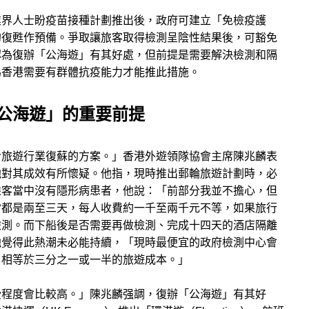
業界人士盼疫苗接種計劃推出後，政府可建立「免檢疫護
的復甦作預備。爭取讓旅客取得檢測呈陰性結果後，可豁免
認為復辦「公海遊」有其好處，但前提是需要解決檢測和隔
為香港需要有群體抗疫能力才能推此措施。
公海遊」的重要前提
令旅遊行業復蘇的方案。」香港外遊領隊協會主席陳兆麟表
他對其成效有所懷疑。他指，現時推出郵輪旅遊計劃時，必
乘客當中沒有隱形病患者，他說：「前部分我並不擔心，但
常都是兩至三天，每人收費約一千至兩千元不等，如果旅行
檢測。而下船後是否需要再做檢測、完成十四天的酒店隔離
他覺得此熱潮未必能持續，「現時最便宜的政府檢測中心會
，相等於三分之一或一半的旅遊成本。」
受程度會比較高。」陳兆麟强調，復辦「公海遊」有其好