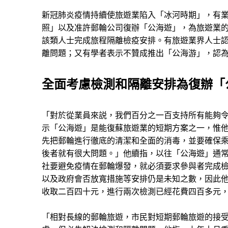
新冠肺炎疫情持續使旅遊業陷入「冰河時期」，有
照」以及准許郵輪公司復辦「公海遊」，為旅遊業
該類人士完成旅程隔離檢疫安排。有旅遊業界人士
離問題；又有學者表示不贊成推出「公海游」，認
全面考慮檢測和隔離安排為復辦「
「對於從業員來説，我們百分之一百支持所有能夠
示「公海遊」是能復蘇旅遊業的短期方案之一，惟
先把郵輪進行徹底的清潔和全面的消毒，並要確保
後者就有很大問題。」他續指，以往「公海遊」通
社要避免疫情在郵輪爆發，就必須要求參與者完成
以及政府會否放寬措施等安排仍是未知之數，因此
收取二百四十元，進行兩次檢測已經花費四百多元
「相對長線的郵輪旅遊，市民對短期郵輪旅遊的接