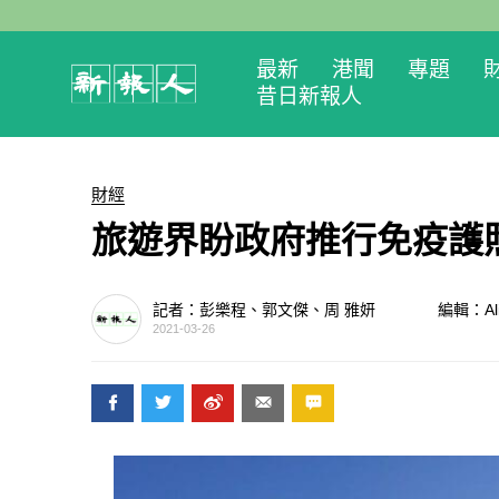
最新
港聞
專題
昔日新報人
財經
旅遊界盼政府推行免疫護
記者：彭樂程、郭文傑、周 雅妍
編輯：Ali
2021-03-26