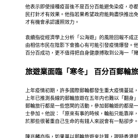
他表示即使接種疫苗後不是百分百能避免染疫，亦
民打針才有效果。他指若果希望政府能夠盡快推出
才有機會承認護照效力。
袁續指從經濟學上分析「公海遊」的風險回報不成
由相信市民在陰影下會擔心有可能引發疫情爆發。
百分百成功，更不值得把自身健康搏取到公海一「
旅遊業面臨「寒冬」 百分百郵輪
上年疫情初期，許多國際郵輪都發生重大疫情蔓延
上年已推測長線的郵輪旅遊在五年内也難以「翻身
郵輪旅行都是一些悠閑的活動，參加郵輪遊的都是
士參加。他說：「原來有事的時候，輪船只能靠岸
於那些很著重自己生命的有錢人來説會有一點卻步
陳兆麟亦指，如果單以郵輪旅遊來計算，現時香港