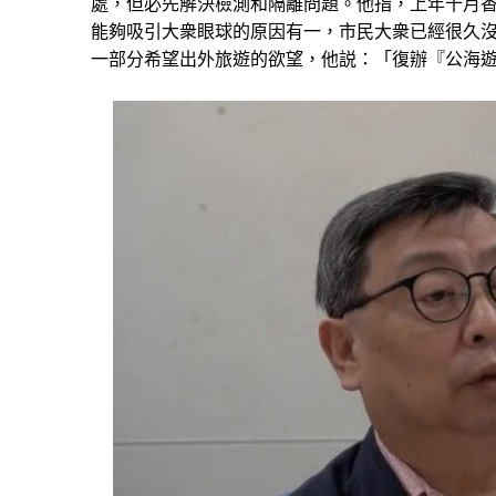
處，但必先解決檢測和隔離問題。他指，上年十月香港快運（
能夠吸引大衆眼球的原因有一，市民大衆已經很久
一部分希望出外旅遊的欲望，他説：「復辦『公海