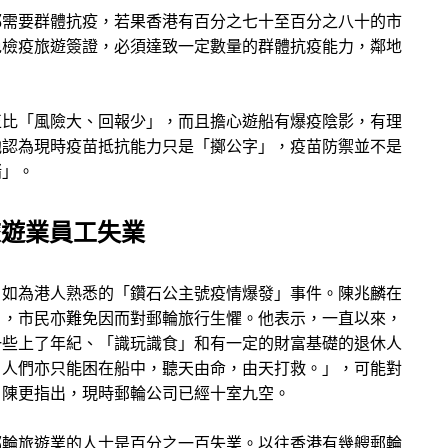
都需要群體抗疫，若果香港有百分之七十至百分之八十的市
免檢疫旅遊簽證，必須達致一定數量的群體抗疫能力，鄰地
正比「風險大、回報少」，而且擔心遊船有爆疫陰影，有理
他認為現時疫苗抵抗能力只是「擲公字」，疫苗防禦並不是
賭」。
旅遊業員工失業
，如為港人熟悉的「鑽石公主號疫情爆發」事件。陳兆麟在
」，市民亦難免因而對郵輪旅行生懼。他表示，一直以來，
一些上了年紀、「識玩識食」和有一定的財富基礎的退休人
，人們亦只能困在船中，聽天由命，由天打救。」，可能對
。陳更指出，現時郵輪公司已經十室九空。
郵輪旅遊業的人士是百分之一百失業。以往香港有幾艘郵輪