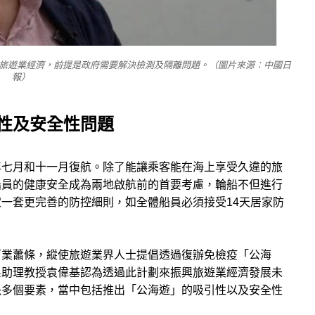
旅遊業經濟，前提是政府需要解決檢測及隔離問題。（圖片來源：中國日
報）
性及安全性問題
年七月和十一月復航。除了能讓乘客能在海上享受久違的旅
船員的健康安全成為兩地啟航前的首要考慮，輪船不但進行
一套更完善的防控細則，如全體船員必須接受14天居家防
百業蕭條，縱使旅遊業界人士提倡透過復辦免檢疫「公海
系助理教授袁偉基認為透過此計劃來振興旅遊業經濟發展未
決多個要素，當中包括推出「公海遊」的吸引性以及安全性