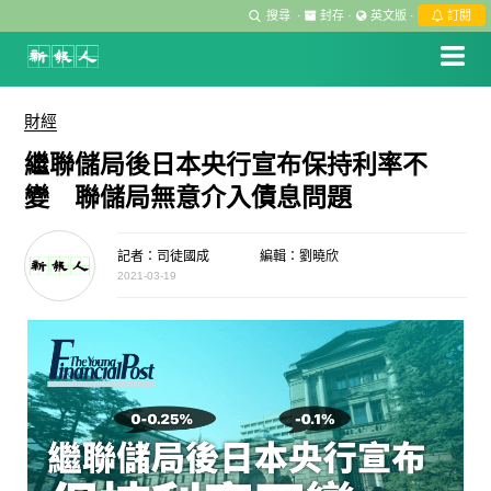
搜尋
·
封存
·
英文版
·
訂閱
財經
繼聯儲局後日本央行宣布保持利率不
變 聯儲局無意介入債息問題
記者：司徒國成
編輯：劉曉欣
2021-03-19