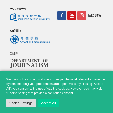
香港浸會大學
私隱政策
傳理學院
新聞系
We use cookies on our website to give you the most relevant experience
by remembering your preferences and repeat visits. By clicking “Accept
All”, you consent to the use of ALL the cookies. However, you may visit
© Copyright 2026 - 香港浸會大學傳理學院, 新聞系 |
Privacy
"Cookie Settings" to provide a controlled consent.
Policy
|
Disclaimer
| All rights reserved.
Cookie Settings
Accept All