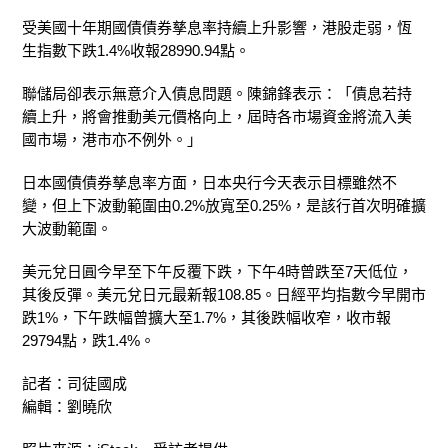
受美國十年期國債債券孳息率持續上升影響，港股走弱，恆
生指數下跌1.4%收報28990.94點。
聯儲局卻表示無意介入債息問題。陳錦鋒表示：「債息若持
續上升，將會推動美元價格向上，屆時各市場資金將流入美
國市場，港市亦不例外。」
日本國債債券孳息率方面，日本央行今天表示目標雖然不
變，但上下波動範圍由0.2%放寬至0.25%，是該行首次明確擴
大波動範圍。
美元兌日圓今早至下午反覆下跌，下午4時曾跌至7天低位，
其後反彈。美元兌日元最新報108.85。日經平均指數今早開市
跌1%，下午跌幅曾擴大至1.7%，其後跌幅收窄，收市報
29794點，跌1.4%。
記者：司徒國成
編輯：劉曉欣