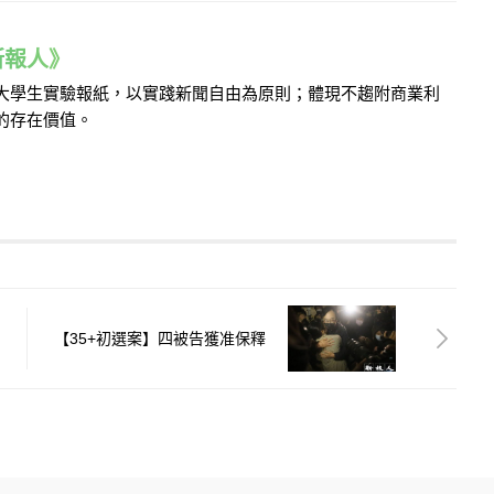
e 新報人》
的大學生實驗報紙，以實踐新聞自由為原則；體現不趨附商業利
的存在價值。
【35+初選案】四被告獲准保釋