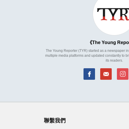
The Young Repo
The Young Reporter (TYR) started as a newspaper in 1
multiple media platforms and updated constantly to br
its readers.
聯繫我們