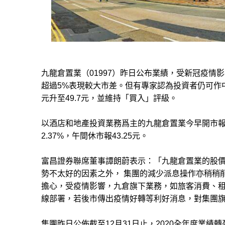
九龍倉置業（01997）昨日公布業績，受新冠疫情影
超過5%表現較大市差。但有專家認為投資者仍可作中
元升至49.7元，並維持「買入」評級。
以酒店和地產投資業務爲主的九龍倉置業今早開市報43
2.37%，午間休市報43.25元。
富昌證券聯席董事譚朗蔚表示：「九龍倉置業的股
勢不太好的因素之外， 集團的減少派息操作亦稍稍
擔心，受疫情影響，九倉旗下業務，如旅客消費、
線部署，若後市傳出疫情好轉等利好消息，對集團
集團昨日公佈截至12月31日止，2020全年度業績轉