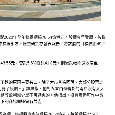
響2020年全年錄得虧損78.54億港元。股價今早受壓，曾跌
長線部署。匯豐研究亦發表報告，將該股的目標價由49.2
.55元，曾跌5.6%低見41.8元。期後跌幅稍微收窄至
價下跌的原因主要有二，除了大市普遍回落，大部分股票走
削弱了股價。」譚續指，他對九倉由盈轉虧的消息沒有太大
租務等盈利減少是不可避免的。他指出，投資者仍可作中長
旗下的商場營運會有益處。
盈為虧，錄得股東應佔虧損78.54億元，每股虧損2.59元；