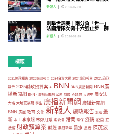
賽
新報人
2026-07-30
劍擊世錦賽｜兩分負「世一」
法國港隊女佩十六強止步 薛
雅齊：我好有信心我哋可以做
新報人
2026-07-29
到世界級嘅Team
標籤
2025施政
2021施政報告
2023施政報告
2024台灣大選
2024施政報告
BNN
2025財政預算案
BNN廣
報告
AI
BNN廣播新聞
播新聞網
國安法
區議會
BNN，廣播新聞網
公屋
劏房
反送中
廣播新聞網
廣播新聞網
大埔
大埔宏福苑
學生
新報人
施政報告
最
BNN
教育
房屋
文化
旅遊
新
港聞
疫情
李家超
疫苗
林鄭月娥
立
本土
消委會
環保
財政預算案
陳茂波
財經
醫療
法會
長者
農曆新年