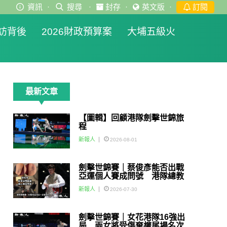
資訊
·
搜尋
·
封存
·
英文版
·
訂閱
訪背後
2026財政預算案
大埔五級火
最新文章
【圖輯】回顧港隊劍擊世錦旅
程
新報人
2026-08-01
劍擊世錦賽｜蔡俊彥能否出戰
亞運個人賽成問號 港隊總教
練：如醫生話可以一定會用佢
新報人
2026-07-30
劍擊世錦賽｜女花港隊16強出
局 兩女將受傷棄權尾場名次