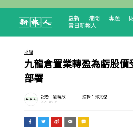
最新
港聞
專題
昔日新報人
財經
九龍倉置業轉盈為虧股價
部署
記者：劉曉欣
編輯：郭文傑
2021-03-05