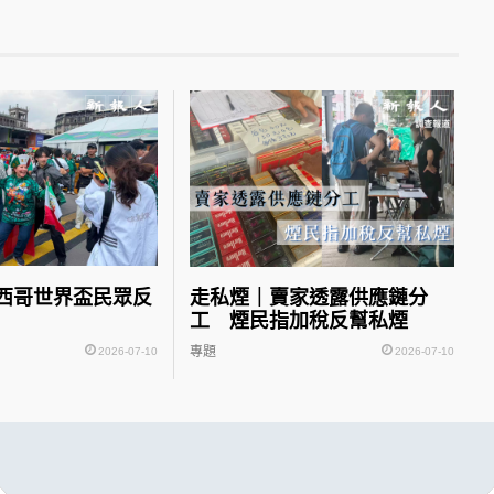
西哥世界盃民眾反
走私煙｜賣家透露供應鏈分
工 煙民指加稅反幫私煙
專題
2026-07-10
2026-07-10