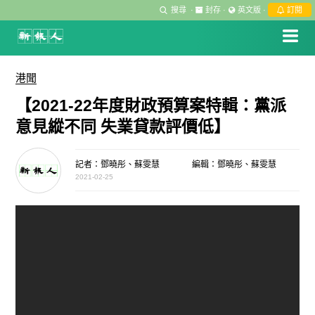
搜尋
·
封存
·
英文版
·
訂閱
港聞
【2021-22年度財政預算案特輯：黨派
意見縱不同 失業貸款評價低】
記者：鄧曉彤、蘇雯慧
編輯：鄧曉彤、蘇雯慧
2021-02-25